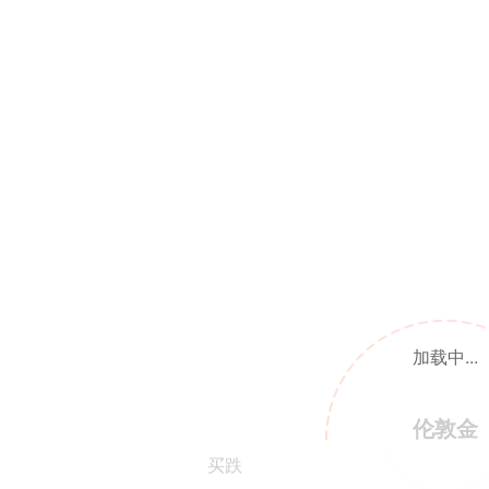
加载中...
伦敦金
买跌