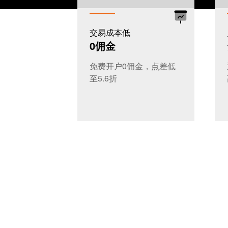
交易成本低
0佣金
免费开户0佣金，点差低
至5.6折