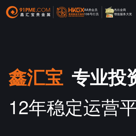
AA类会员
杰出金商
106号行员
增值服务大奖
鑫汇宝
专业投
12年稳定运营