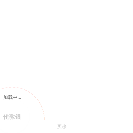
加载中...
伦敦银
买涨