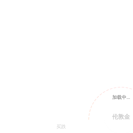
加载中...
伦敦金
买跌