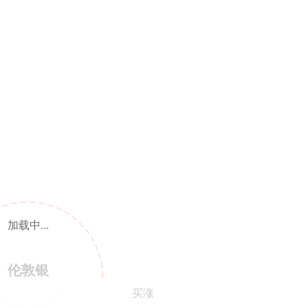
加载中...
伦敦银
买涨