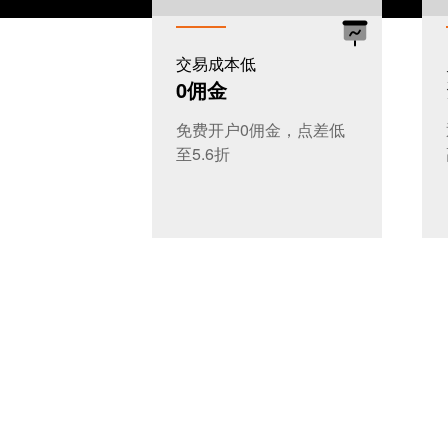
交易成本低
0佣金
免费开户0佣金，点差低
至5.6折