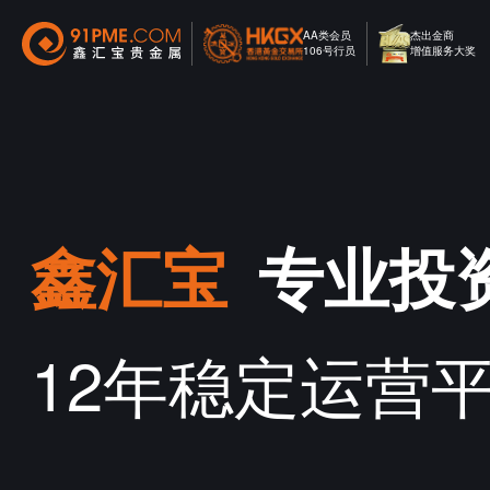
AA类会员
杰出金商
106号行员
增值服务大奖
鑫汇宝
专业投
12年稳定运营