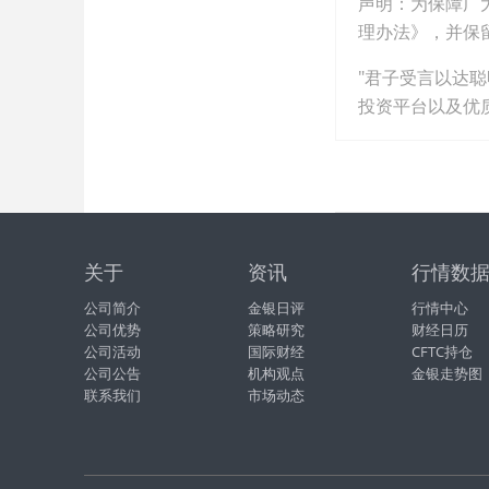
声明：为保障广
理办法》，并保
"君子受言以达
投资平台以及优
关于
资讯
行情数
公司简介
金银日评
行情中心
公司优势
策略研究
财经日历
公司活动
国际财经
CFTC持仓
公司公告
机构观点
金银走势图
联系我们
市场动态