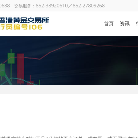
0688
852-38920610／852-27809268
交易服务：
首页
资讯
金银日
策略研
国际财
机构观
金
市场动