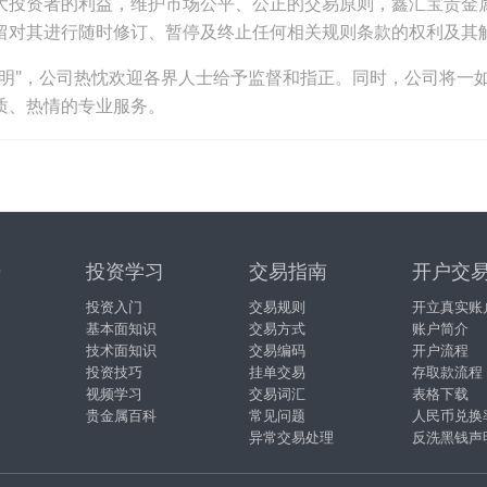
大投资者的利益，维护市场公平、公正的交易原则，鑫汇宝贵金
留对其进行随时修订、暂停及终止任何相关规则条款的权利及其
聪明"，公司热忱欢迎各界人士给予监督和指正。同时，公司将一
质、热情的专业服务。
据
投资学习
交易指南
开户交
投资入门
交易规则
开立真实账
基本面知识
交易方式
账户简介
技术面知识
交易编码
开户流程
投资技巧
挂单交易
存取款流程
视频学习
交易词汇
表格下载
贵金属百科
常见问题
人民币兑换
异常交易处理
反洗黑钱声