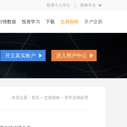
登录个人中心
|
简体中文
行情数据
投资学习
下载
交易指南
开户交易
评
行情中心
投资入门
交易规则
开立真实账户
究
财经日历
基本面知识
交易方式
账户简介
开立真实账户
进入用户中心
经
CFTC持仓
技术面知识
交易编码
开户流程
点
银走势图
投资技巧
挂单交易
存取款流程
态
视频学习
交易词汇
表格下载
本页位置：
首页
>
交易指南
>
异常交易处理
贵金属百科
常见问题
人民币兑换率
异常交易处理
反洗黑钱声明