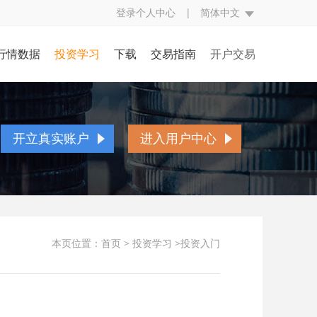
登录个人中心
|
简体中文
行情数据
投资学习
下载
交易指南
开户交易
评
行情中心
投资入门
交易规则
开立真实账户
究
财经日历
基本面知识
交易方式
账户简介
开立真实账户
进入用户中心
经
CFTC持仓
技术面知识
交易编码
开户流程
点
银走势图
投资技巧
挂单交易
存取款流程
态
视频学习
交易词汇
表格下载
本页位置：
首页
>
投资学习
>投资入门
贵金属百科
常见问题
人民币兑换率
异常交易处理
反洗黑钱声明