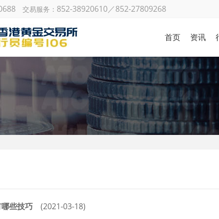
0688
852-38920610／852-27809268
交易服务：
首页
资讯
金银日
策略研
国际财
机构观
金
市场动
有哪些技巧
(2021-03-18)