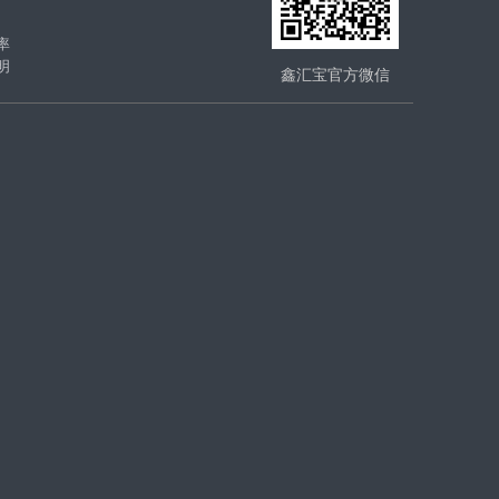
率
明
鑫汇宝官方微信