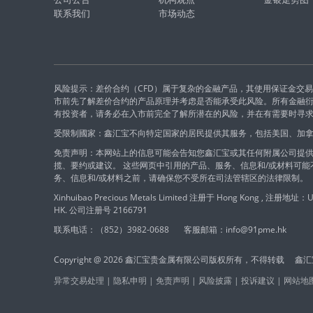
联系我们
市场动态
风险提示：差价合约（CFD）属于复杂的金融产品，其使用保证金交
市前先了解差价合约的产品原理并考虑是否能承受此风险。所有金融
有投资者，请务必在入市前完全了解所潜在的风险，并在有需要时寻
受限制國家：鑫汇宝不向特定国家的居民提供其服务，包括美国、加
免责声明：本网站上的信息可能会告知您鑫汇宝或其任何附属公司提供
揽、要约或建议。 这些网页中引用的产品、服务、信息和/或材料可
务、信息和/或材料之前，请确保您不受所在司法管辖区的法律限制。
Xinhuibao Precious Metals Limited 注册于 Hong Kong , 注册地址：Unit
HK. 公司注册号 2166791
联系电话：（852）3982-0688
客服邮箱：info@91pme.hk
Copyright @ 2026 鑫汇宝贵金属有限公司版权所有，不得转载 
异常交易处理
|
隐私申明
|
免责声明
|
风险披露
|
投诉建议
|
网站地