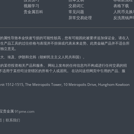
视频学习
交易词汇
表格下载
贵金属百科
常见问题
人民币兑换
异常交易处理
反洗黑钱声
易的属性导致本金快速亏损的可能性较高，您有可能因此被要求追加保证金。请在入
衍生产品工具的过往价格与表现并不担保或代表未来走势。此类金融产品并不适合所
求独立意见。
拿大、埃及、伊朗和北韩（朝鲜民主主义人民共和国）。
的某些投资相关产品和服务。 网站上发布的任何信息均不构成进行任何交易的招
能不适用于某些司法管辖区的所有个人或居民。 在访问这些网页中引用的产品、服
 1512-1515, The Metropolis Tower, 10 Metropolis Drive, Hunghom Kowloon
鑫汇宝贵金属
91pme.com
图
|
联系我们