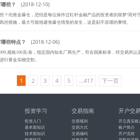
有哪些？
(2018-12-10)
些？伦敦金爆仓，恐怕是每位操作过杠杆金融产品的投资者的噩梦!而对
风控措施，最大可能地避免爆仓情形的发生，这是刻不容缓的事情。
有哪些特点？
(2018-12-06)
9999,规格100克/条，指定国内知名厂商生产，符合国家标准，经交易
进行黄金实物交割。
1
2
3
4
5
...417
下一页
据
投资学习
交易指南
开户交
投资入门
交易规则
开立真实账
基本面知识
交易方式
账户简介
技术面知识
交易编码
开户流程
投资技巧
挂单交易
存取款流程