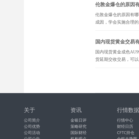
伦敦金爆仓的原因
伦敦金爆仓的原因有哪
成因，学会实施合理的
国内现货黄金交易
国内现货黄金成色AU
货延期交收交易，可以
关于
资讯
行情数
公司简介
金银日评
行情中心
公司优势
策略研究
财经日历
公司活动
国际财经
CFTC持仓
公司公告
机构观点
金银走势图