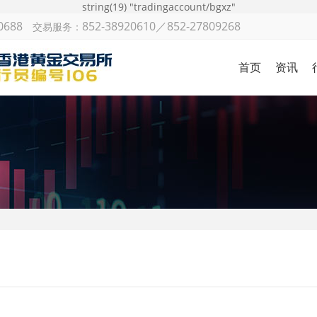
0688
852-38920610／852-27809268
交易服务：
首页
资讯
金银日
策略研
国际财
机构观
金
市场动