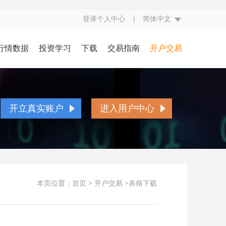
登录个人中心
|
简体中文
行情数据
投资学习
下载
交易指南
开户交易
评
行情中心
投资入门
交易规则
开立真实账户
究
财经日历
基本面知识
交易方式
账户简介
开立真实账户
进入用户中心
经
CFTC持仓
技术面知识
交易编码
开户流程
点
银走势图
投资技巧
挂单交易
存取款流程
态
视频学习
交易词汇
表格下载
本页位置：
首页
>
开户交易
>表格下载
贵金属百科
常见问题
人民币兑换率
异常交易处理
反洗黑钱声明