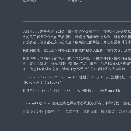
联系我们
市场动态
风险提示：差价合约（CFD）属于复杂的金融产品，其使用保证金交
市前先了解差价合约的产品原理并考虑是否能承受此风险。所有金融
有投资者，请务必在入市前完全了解所潜在的风险，并在有需要时寻
受限制國家：鑫汇宝不向特定国家的居民提供其服务，包括美国、加
免责声明：本网站上的信息可能会告知您鑫汇宝或其任何附属公司提供
揽、要约或建议。 这些网页中引用的产品、服务、信息和/或材料可
务、信息和/或材料之前，请确保您不受所在司法管辖区的法律限制。
Xinhuibao Precious Metals Limited 注册于 Hong Kong , 注册地址：Unit
HK. 公司注册号 2166791
联系电话：（852）3982-0688
客服邮箱：info@91pme.hk
Copyright @ 2026 鑫汇宝贵金属有限公司版权所有，不得转载 
异常交易处理
|
隐私申明
|
免责声明
|
风险披露
|
投诉建议
|
网站地