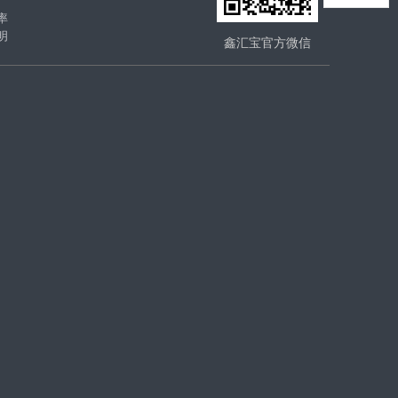
率
明
鑫汇宝官方微信