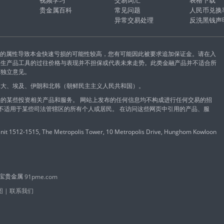
视频学习
交易词汇
表格下载
贵金属百科
常见问题
人民币兑换
异常交易处理
反洗黑钱声
易的属性导致本金快速亏损的可能性较高，您有可能因此被要求追加保证金。请在入
衍生产品工具的过往价格与表现并不担保或代表未来走势。此类金融产品并不适合所
求独立意见。
拿大、埃及、伊朗和北韩（朝鲜民主主义人民共和国）。
的某些投资相关产品和服务。 网站上发布的任何信息均不构成进行任何交易的招
能不适用于某些司法管辖区的所有个人或居民。 在访问这些网页中引用的产品、服
 1512-1515, The Metropolis Tower, 10 Metropolis Drive, Hunghom Kowloon
鑫汇宝贵金属
91pme.com
图
|
联系我们