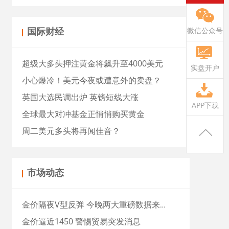
微信公众号
国际财经
超级大多头押注黄金将飙升至4000美元
实盘开户
小心爆冷！美元今夜或遭意外的卖盘？
英国大选民调出炉 英镑短线大涨
APP下载
全球最大对冲基金正悄悄购买黄金
周二美元多头将再闻佳音？
市场动态
金价隔夜V型反弹 今晚两大重磅数据来袭
金价逼近1450 警惕贸易突发消息