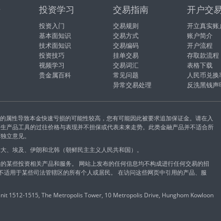
据
投资学习
交易指南
开户交
投资入门
交易规则
开立真实账
基本面知识
交易方式
账户简介
技术面知识
交易编码
开户流程
投资技巧
挂单交易
存取款流程
视频学习
交易词汇
表格下载
贵金属百科
常见问题
人民币兑换
异常交易处理
反洗黑钱声
易的属性导致本金快速亏损的可能性较高，您有可能因此被要求追加保证金。请在入
衍生产品工具的过往价格与表现并不担保或代表未来走势。此类金融产品并不适合所
求独立意见。
拿大、埃及、伊朗和北韩（朝鲜民主主义人民共和国）。
的某些投资相关产品和服务。 网站上发布的任何信息均不构成进行任何交易的招
能不适用于某些司法管辖区的所有个人或居民。 在访问这些网页中引用的产品、服
 1512-1515, The Metropolis Tower, 10 Metropolis Drive, Hunghom Kowloon