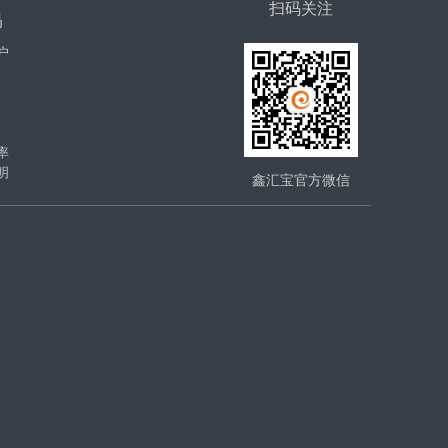
扫码关注
易
户
率
明
鑫汇宝官方微信