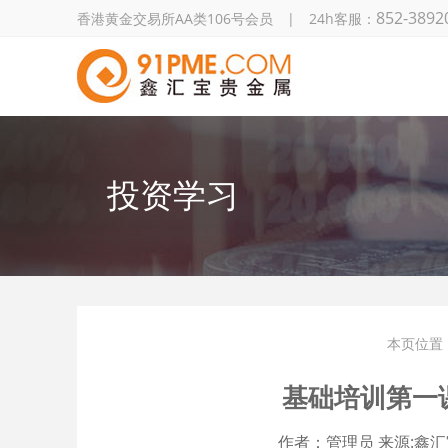
852-3892
香港黄金交易所AA类106号会员 | 24h客服：
投资学习
本页位置
基础培训第一
作者：
管理员
来源:
鑫汇