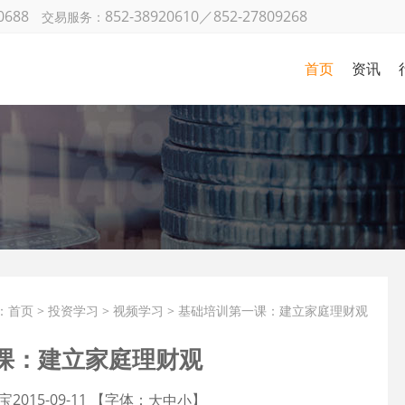
0688
852-38920610／852-27809268
交易服务：
首页
资讯
金银日
策略研
国际财
机构观
金
市场动
：
首页
>
投资学习
>
视频学习
> 基础培训第一课：建立家庭理财观
课：建立家庭理财观
宝
2015-09-11 【字体：
】
大
中
小