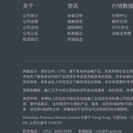
关于
资讯
行情数
公司简介
金银日评
行情中心
公司优势
策略研究
财经日历
公司活动
国际财经
CFTC持仓
公司公告
机构观点
金银走势图
联系我们
市场动态
风险提示：差价合约（CFD）属于复杂的金融产品，其使用保证金交
市前先了解差价合约的产品原理并考虑是否能承受此风险。所有金融
有投资者，请务必在入市前完全了解所潜在的风险，并在有需要时寻
受限制國家：鑫汇宝不向特定国家的居民提供其服务，包括美国、加
免责声明：本网站上的信息可能会告知您鑫汇宝或其任何附属公司提供
揽、要约或建议。 这些网页中引用的产品、服务、信息和/或材料可
务、信息和/或材料之前，请确保您不受所在司法管辖区的法律限制。
Xinhuibao Precious Metals Limited 注册于 Hong Kong , 注册地址：Unit
HK. 公司注册号 2166791
联系电话：（852）3982-0688
客服邮箱：info@91pme.hk