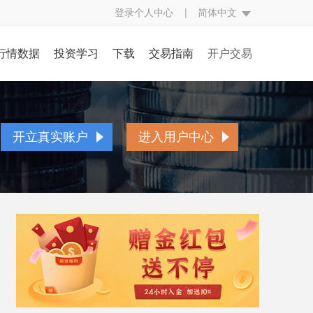
登录个人中心
|
简体中文
行情数据
投资学习
下载
交易指南
开户交易
评
行情中心
投资入门
交易规则
开立真实账户
究
财经日历
基本面知识
交易方式
账户简介
开立真实账户
进入用户中心
经
CFTC持仓
技术面知识
交易编码
开户流程
点
银走势图
投资技巧
挂单交易
存取款流程
态
视频学习
交易词汇
表格下载
贵金属百科
常见问题
人民币兑换率
异常交易处理
反洗黑钱声明