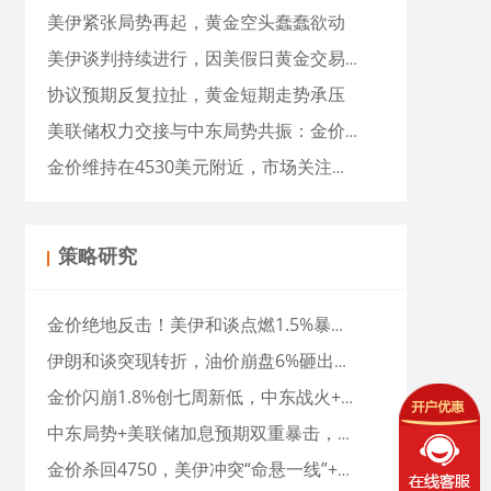
美伊紧张局势再起，黄金空头蠢蠢欲动
美伊谈判持续进行，因美假日黄金交易清淡
协议预期反复拉扯，黄金短期走势承压
美联储权力交接与中东局势共振：金价持仓创新高，市场聚焦沃什履新
金价维持在4530美元附近，市场关注中东局势发展
策略研究
金价绝地反击！美伊和谈点燃1.5%暴涨，美联储加息预期骤变，黄金下一站直奔4700？
伊朗和谈突现转折，油价崩盘6%砸出金价深V反转，牛市重启了？
金价闪崩1.8%创七周新低，中东战火+通胀炸弹双重夹击，牛市戛然而止？
中东局势+美联储加息预期双重暴击，金价下一站4600？
金价杀回4750，美伊冲突“命悬一线”+CPI来袭，金年底直奔5000？