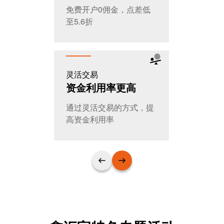
免费开户0佣金，点差低
全天交易，
至5.6折
T+0随时进
灵活交易
公平公开
资金利用率更高
大家的选
通过灵活交易的方式，提
日交易量超
高资金利用率