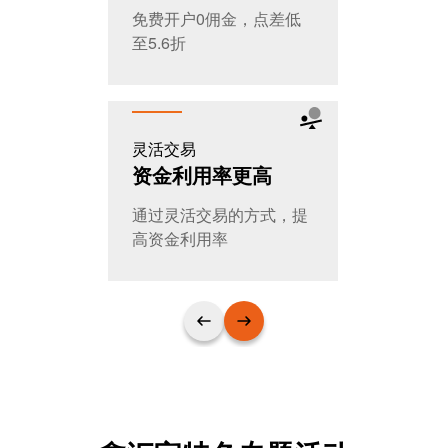
免费开户0佣金，点差低
全天交易，
至5.6折
T+0随时进
灵活交易
公平公开
资金利用率更高
大家的选
通过灵活交易的方式，提
日交易量超
高资金利用率