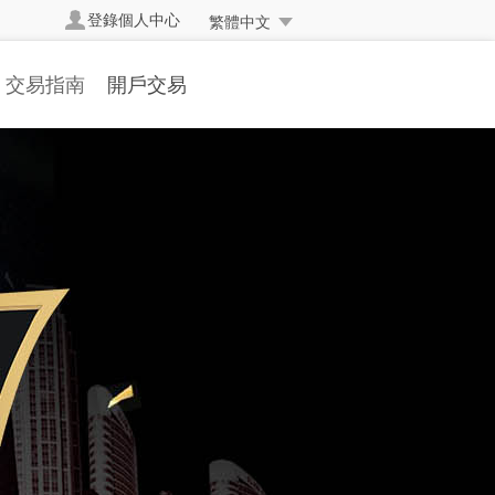
登錄個人中心
繁體中文
交易指南
開戶交易
交易規則
開立真實帳戶
交易方式
帳戶簡介
交易編碼
開戶流程
掛單交易
存取款流程
交易詞彙
表格下載
常見問題
人民幣兌換率
資金安全
反洗黑錢聲明
常交易處理