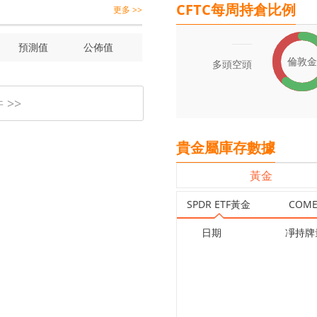
CFTC每周持倉比例
更多 >>
預測值
公佈值
倫敦金
多頭
空頭
>>
貴金屬庫存數據
黃金
SPDR ETF黃金
COM
日期
凈持牌