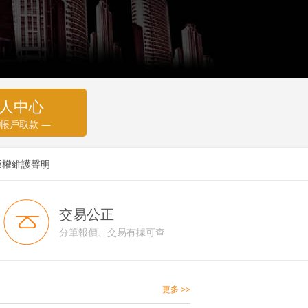
人中心
 帳戶取款 —
版權維護聲明
交易公正
分筆報價、交易有據可查
更多 >>