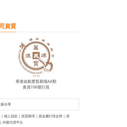
司資質
香港金銀業貿易場AA類
會員106號行員
更多分享
盟
|
個人貸款
|
資質辦理
|
貴金屬行情走勢
|
虎
|
外匯代理平台