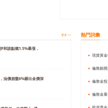
熱門詞彙
更多 >>
伊和談點燃1.5%暴漲，
現貨黃金
倫敦銀開
，油價崩盤6%砸出金價深
倫敦金投
倫敦金看
投資貴金