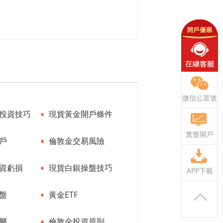
微信公眾號
投資技巧
現貨黃金開戶條件
實盤開戶
戶
倫敦金交易風險
資虧損
現貨白銀操盤技巧
APP下載
盤
黃金ETF
屬
倫敦金投資原則