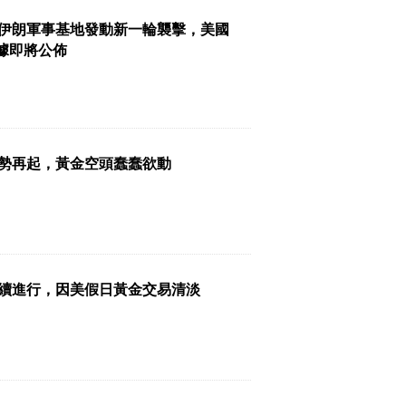
伊朗軍事基地發動新一輪襲擊，美國
數據即將公佈
勢再起，黃金空頭蠢蠢欲動
續進行，因美假日黃金交易清淡