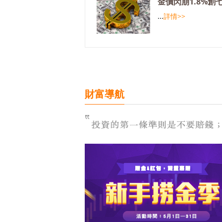
金價閃崩1.8%創
...
詳情>>
財富導航