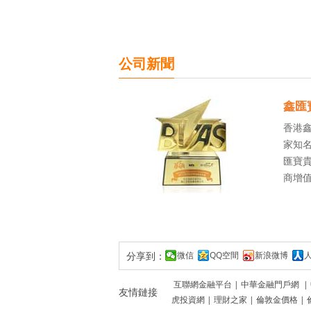
公司新聞
鑫匯
香港
家知名
匯寶貴
商增
分享到：
微信
QQ空間
新浪微博
互聯網金融平台
|
中華金融門戶網
|
友情鏈接
虎投資網
|
理財之家
|
倫敦金價格
|