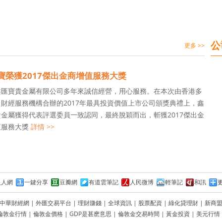
公
更多 >>
寶榮獲2017傑出金商增值服務大獎
鑫匯寶貴金屬有限公司多年來誠信經營，用心服務。在本次由香港多
財經服務機構合辦的2017年最具投資價值上市公司頒獎典禮上，鑫
金屬獲得代表評選委員一致認同，最終脫穎而出，斬獲2017傑出金
值服務大獎
詳情 >>
人人網
一鍵分享
豆瓣網
有道雲筆記
人民微博
輕筆記
和訊
中華財經網
|
外匯交易平台
|
理財賺錢
|
全球資訊
|
股票配資
|
綠化貸理財
|
新商
倫敦金行情
|
倫敦金價格
|
GDP是甚麽意思
|
倫敦金交易時間
|
黃金投資
|
美元行情