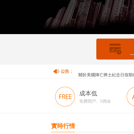
—
關於香港佛誕假期暫停取款服
關於美國陣亡將士紀念日假期
成本低
免費開戶、0佣金
實時行情