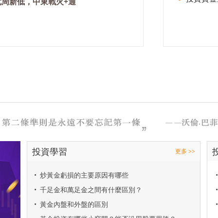
七周新低，中東戰火+通
投資學習
更多 >>
•
炒黃金虧損的主要原因有哪些
•
•
千足金和萬足金之間有什麼區別？
•
•
黃金內盤和外盤的區別
•