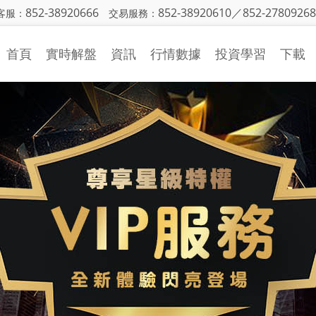
852-38920666
852-38920610／852-27809268
客服：
交易服務：
首頁
實時解盤
資訊
行情數據
投資學習
下載
金銀日評
行情中心
投資入門
策略研究
財經日曆
基本面知識
國際財經
CFTC持倉
技術面知識
機構觀點
投資技巧
市場動態
視頻學習
投資詞彙
異