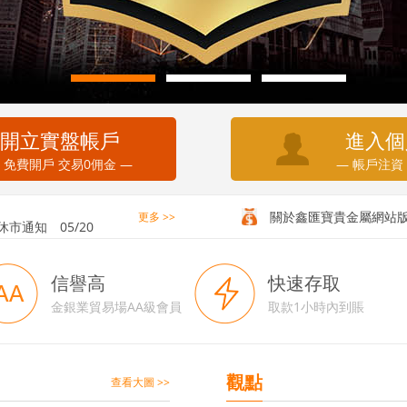
開立實盤帳戶
進入個
 免費開戶 交易0佣金 —
— 帳戶注資
務通知
05/20
休市通知
05/20
關於鑫匯寶貴金屬網站
更多 >>
信譽高
快速存取
金銀業貿易場AA級會員
取款1小時內到賬
觀點
查看大圖 >>