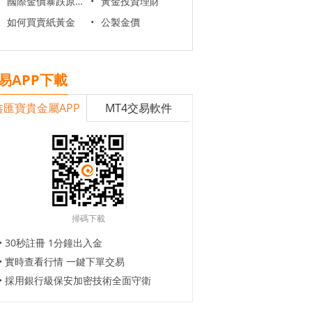
國際金價暴跌原因
•
黃金投資理財
如何買賣紙黃金
•
公製金價
易APP下載
鑫匯寶貴金屬APP
MT4交易軟件
掃碼下載
• 30秒註冊 1分鐘出入金
• 實時查看行情 一鍵下單交易
• 採用銀行級保安加密技術全面守衛