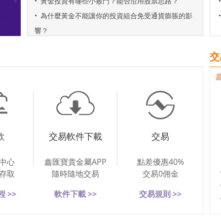
•
黃金投資有哪些小竅門？能否沿用股票思路？
•
•
為什麼黃金不能讓你的投資組合免受通貨膨脹的影
•
響？
交
款
交易軟件下載
交易
中心
鑫匯寶貴金屬APP
點差優惠40%
存取
隨時隨地交易
交易0佣金
 >>
軟件下載 >>
交易規則 >>