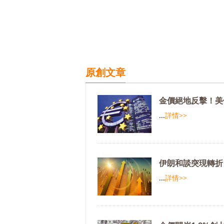
原創文章
金價絕地反擊！美
...
詳情>>
伊朗和談突現轉折
...
詳情>>