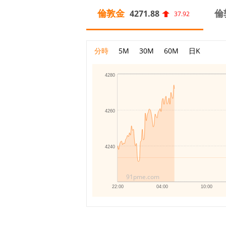
倫敦金
倫
4271.88
37.92
分時
5M
30M
60M
日K
4280
4260
4240
91pme.com
22:00
04:00
10:00