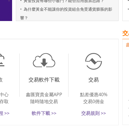
•
黃金投資有哪些小竅門？能否沿用股票思路？
•
•
為什麼黃金不能讓你的投資組合免受通貨膨脹的影
•
響？
交
款
交易軟件下載
交易
中心
鑫匯寶貴金屬APP
點差優惠40%
存取
隨時隨地交易
交易0佣金
 >>
軟件下載 >>
交易規則 >>