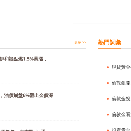
熱門詞彙
更多 >>
伊和談點燃1.5%暴漲，
現貨黃金
倫敦銀開
，油價崩盤6%砸出金價深
倫敦金投
倫敦金看
投資貴金