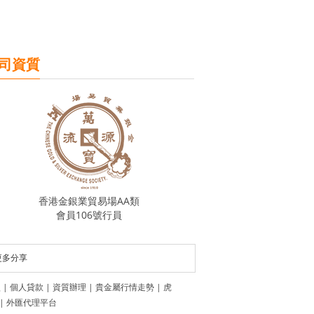
司資質
香港金銀業貿易場AA類
會員106號行員
更多分享
盟
|
個人貸款
|
資質辦理
|
貴金屬行情走勢
|
虎
|
外匯代理平台