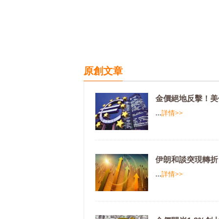
原創文章
金價絕地反擊！美
...
詳情>>
伊朗和談突現轉折
...
詳情>>