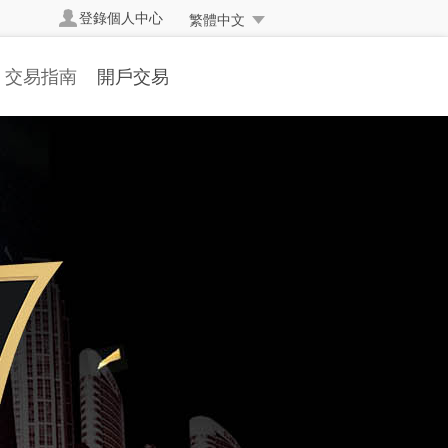
登錄個人中心
繁體中文
交易指南
開戶交易
交易規則
開立真實帳戶
交易方式
帳戶簡介
交易編碼
開戶流程
掛單交易
存取款流程
交易詞彙
表格下載
常見問題
人民幣兌換率
資金安全
反洗黑錢聲明
常交易處理