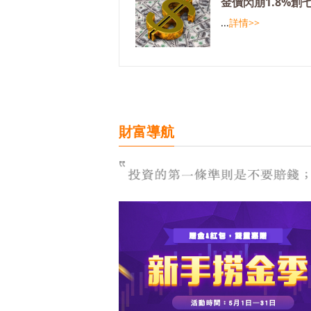
金價閃崩1.8%創
...
詳情>>
財富導航