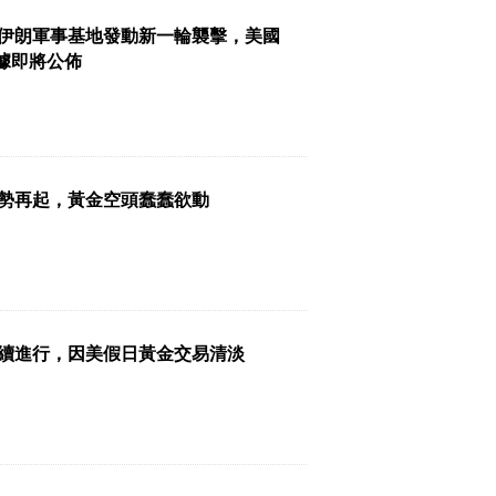
伊朗軍事基地發動新一輪襲擊，美國
數據即將公佈
勢再起，黃金空頭蠢蠢欲動
續進行，因美假日黃金交易清淡