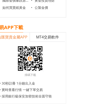
國際金價暴跌原因
•
黃金投資理財
如何買賣紙黃金
•
公製金價
易APP下載
鑫匯寶貴金屬APP
MT4交易軟件
掃碼下載
• 30秒註冊 1分鐘出入金
• 實時查看行情 一鍵下單交易
• 採用銀行級保安加密技術全面守衛