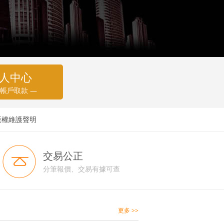
人中心
 帳戶取款 —
版權維護聲明
交易公正
分筆報價、交易有據可查
更多 >>