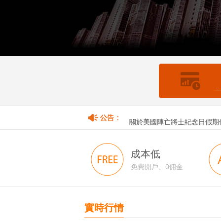
—
關於香港佛誕假期暫停取款服
關於美國陣亡將士紀念日假期
成本低
免費開戶、0佣金
實時行情