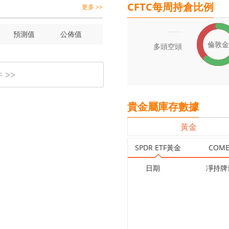
CFTC每周持倉比例
更多 >>
預測值
公佈值
倫敦金
多頭
空頭
>>
貴金屬庫存數據
黃金
SPDR ETF黃金
COM
日期
凈持牌