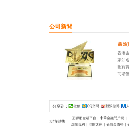
公司新聞
鑫匯
香港
家知名
匯寶貴
商增
分享到：
微信
QQ空間
新浪微博
互聯網金融平台
|
中華金融門戶網
|
友情鏈接
虎投資網
|
理財之家
|
倫敦金價格
|