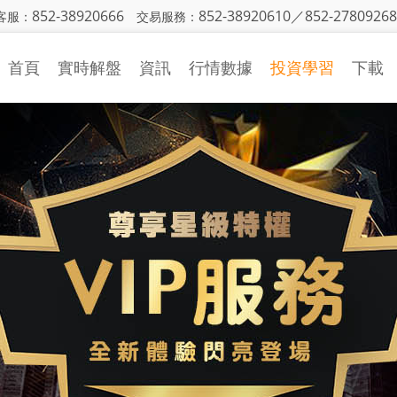
852-38920666
852-38920610／852-27809268
客服：
交易服務：
首頁
實時解盤
資訊
行情數據
投資學習
下載
金銀日評
行情中心
投資入門
策略研究
財經日曆
基本面知識
國際財經
CFTC持倉
技術面知識
機構觀點
投資技巧
市場動態
視頻學習
投資詞彙
異