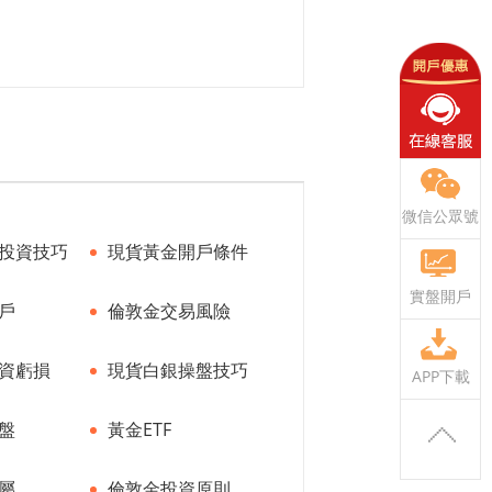
微信公眾號
投資技巧
現貨黃金開戶條件
實盤開戶
戶
倫敦金交易風險
資虧損
現貨白銀操盤技巧
APP下載
盤
黃金ETF
屬
倫敦金投資原則