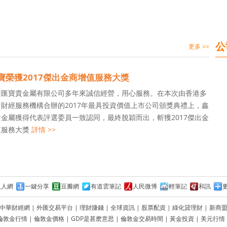
公
更多 >>
寶榮獲2017傑出金商增值服務大獎
鑫匯寶貴金屬有限公司多年來誠信經營，用心服務。在本次由香港多
財經服務機構合辦的2017年最具投資價值上市公司頒獎典禮上，鑫
金屬獲得代表評選委員一致認同，最終脫穎而出，斬獲2017傑出金
值服務大獎
詳情 >>
人人網
一鍵分享
豆瓣網
有道雲筆記
人民微博
輕筆記
和訊
中華財經網
|
外匯交易平台
|
理財賺錢
|
全球資訊
|
股票配資
|
綠化貸理財
|
新商
倫敦金行情
|
倫敦金價格
|
GDP是甚麽意思
|
倫敦金交易時間
|
黃金投資
|
美元行情