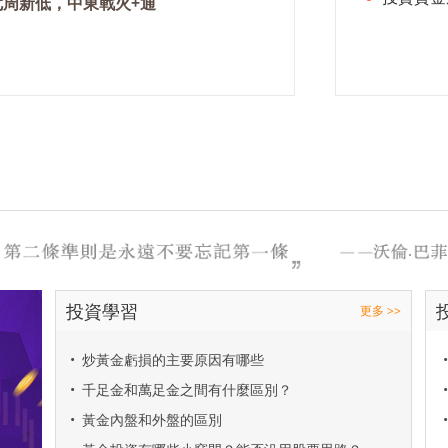
七周新低，中東戰火+通
投資學習
更多 >>
•
炒黃金虧損的主要原因有哪些
•
•
千足金和萬足金之間有什麼區別？
•
•
黃金內盤和外盤的區別
•