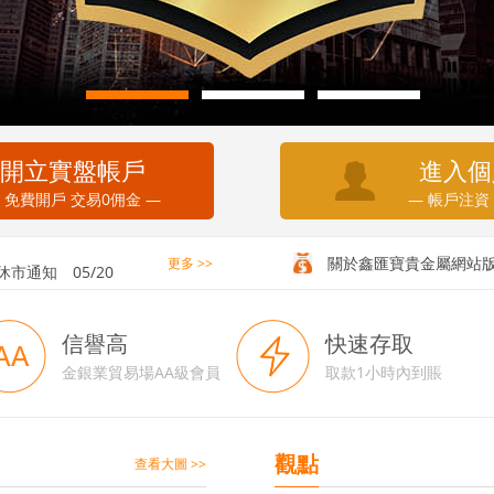
開立實盤帳戶
進入個
 免費開戶 交易0佣金 —
— 帳戶注資
務通知
05/20
休市通知
05/20
關於鑫匯寶貴金屬網站
更多 >>
信譽高
快速存取
金銀業貿易場AA級會員
取款1小時內到賬
觀點
查看大圖 >>