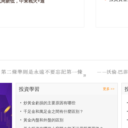
七周新低，中東戰火+通
投資學習
更多 >>
•
炒黃金虧損的主要原因有哪些
•
•
千足金和萬足金之間有什麼區別？
•
•
黃金內盤和外盤的區別
•