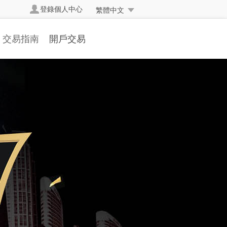
登錄個人中心
繁體中文
交易指南
開戶交易
交易規則
開立真實帳戶
交易方式
帳戶簡介
交易編碼
開戶流程
掛單交易
存取款流程
交易詞彙
表格下載
常見問題
人民幣兌換率
資金安全
反洗黑錢聲明
常交易處理