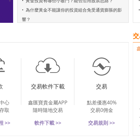
•
黃金投資有哪些小竅門？能否沿用股票思路？
•
•
為什麼黃金不能讓你的投資組合免受通貨膨脹的影
•
響？
交
款
交易軟件下載
交易
中心
鑫匯寶貴金屬APP
點差優惠40%
存取
隨時隨地交易
交易0佣金
 >>
軟件下載 >>
交易規則 >>