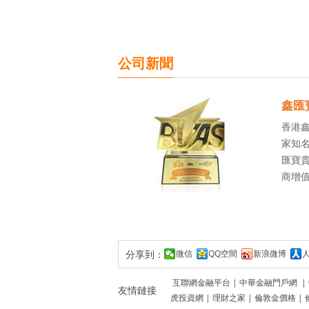
公司新聞
鑫匯
香港
家知名
匯寶貴
商增
分享到：
微信
QQ空間
新浪微博
互聯網金融平台
|
中華金融門戶網
|
友情鏈接
虎投資網
|
理財之家
|
倫敦金價格
|