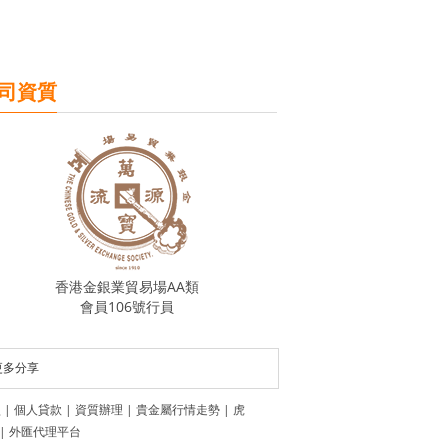
司資質
香港金銀業貿易場AA類
會員106號行員
更多分享
盟
|
個人貸款
|
資質辦理
|
貴金屬行情走勢
|
虎
|
外匯代理平台