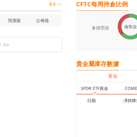
CFTC每周持倉比例
更多 >>
預測值
公佈值
倫敦金
多頭
空頭
>>
貴金屬庫存數據
黃金
SPDR ETF黃金
COM
日期
凈持牌