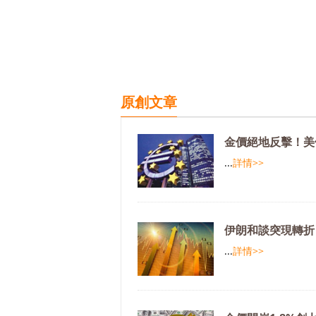
原創文章
金價絕地反擊！美
...
詳情>>
伊朗和談突現轉折
...
詳情>>