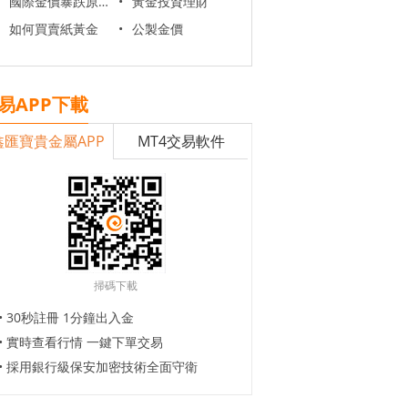
國際金價暴跌原因
•
黃金投資理財
如何買賣紙黃金
•
公製金價
易APP下載
鑫匯寶貴金屬APP
MT4交易軟件
掃碼下載
• 30秒註冊 1分鐘出入金
• 實時查看行情 一鍵下單交易
• 採用銀行級保安加密技術全面守衛