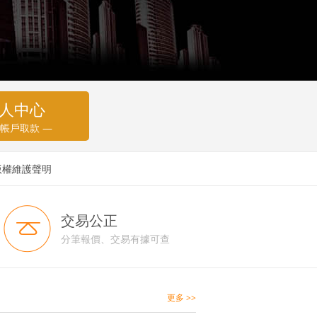
人中心
 帳戶取款 —
版權維護聲明
交易公正
分筆報價、交易有據可查
更多 >>