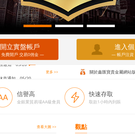
開立實盤帳戶
進入個
 免費開戶 交易0佣金 —
— 帳戶注資
務通知
05/20
休市通知
05/20
關於鑫匯寶貴金屬網站
更多 >>
信譽高
快速存取
金銀業貿易場AA級會員
取款1小時內到賬
觀點
查看大圖 >>