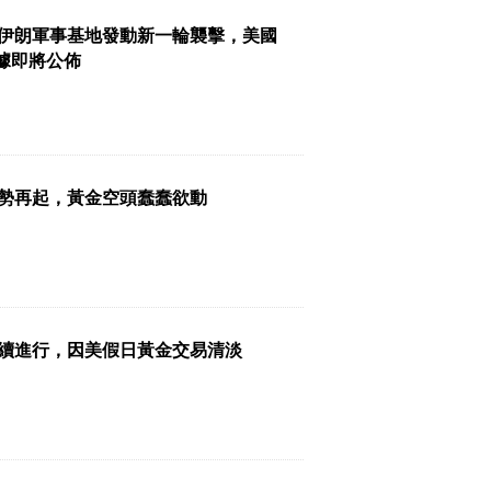
伊朗軍事基地發動新一輪襲擊，美國
數據即將公佈
勢再起，黃金空頭蠢蠢欲動
續進行，因美假日黃金交易清淡