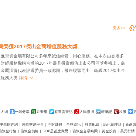
公
更多 >>
寶榮獲2017傑出金商增值服務大獎
鑫匯寶貴金屬有限公司多年來誠信經營，用心服務。在本次由香港多
財經服務機構合辦的2017年最具投資價值上市公司頒獎典禮上，鑫
金屬獲得代表評選委員一致認同，最終脫穎而出，斬獲2017傑出金
值服務大獎
詳情 >>
人人網
一鍵分享
豆瓣網
有道雲筆記
人民微博
輕筆記
和訊
中華財經網
|
外匯交易平台
|
理財賺錢
|
全球資訊
|
股票配資
|
綠化貸理財
|
新商
倫敦金行情
|
倫敦金價格
|
GDP是甚麽意思
|
倫敦金交易時間
|
黃金投資
|
美元行情