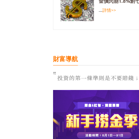
金價閃崩1.8%創
...
詳情>>
財富導航