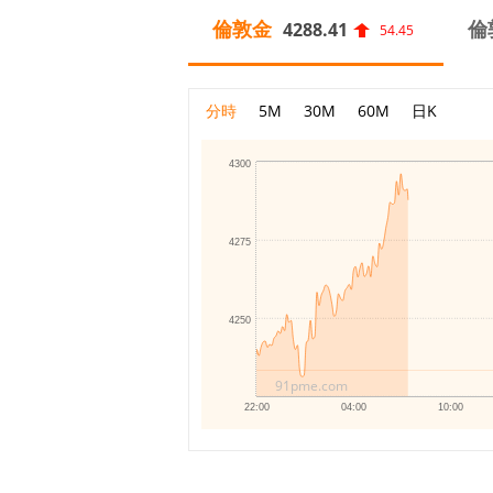
倫敦金
倫
4288.41
54.45
分時
5M
30M
60M
日K
4300
4275
4250
91pme.com
22:00
04:00
10:00