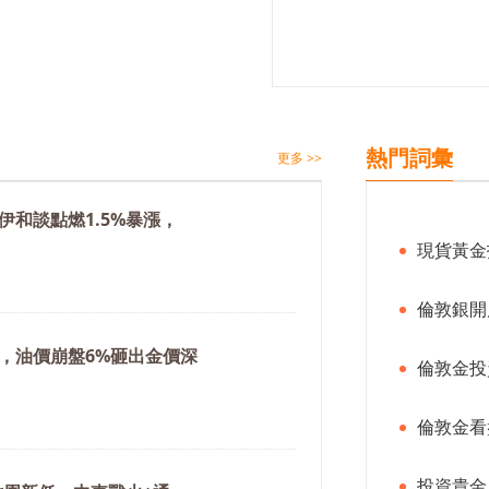
熱門詞彙
更多 >>
伊和談點燃1.5%暴漲，
現貨黃金
倫敦銀開
，油價崩盤6%砸出金價深
倫敦金投
倫敦金看
投資貴金