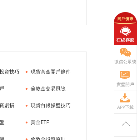
微信公眾號
投資技巧
現貨黃金開戶條件
實盤開戶
戶
倫敦金交易風險
資虧損
現貨白銀操盤技巧
APP下載
盤
黃金ETF
屬
倫敦金投資原則