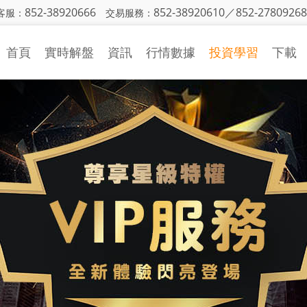
852-38920666
852-38920610／852-27809268
客服：
交易服務：
首頁
實時解盤
資訊
行情數據
投資學習
下載
金銀日評
行情中心
投資入門
策略研究
財經日曆
基本面知識
國際財經
CFTC持倉
技術面知識
機構觀點
投資技巧
市場動態
視頻學習
投資詞彙
異