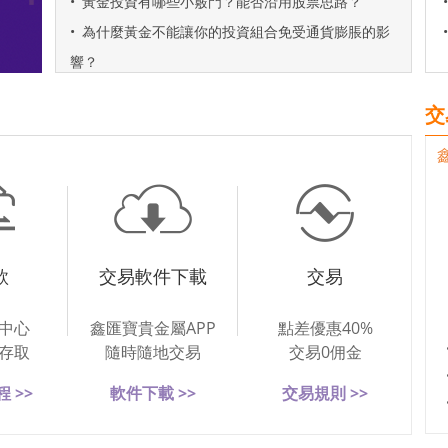
•
黃金投資有哪些小竅門？能否沿用股票思路？
•
•
為什麼黃金不能讓你的投資組合免受通貨膨脹的影
•
響？
交
款
交易軟件下載
交易
中心
鑫匯寶貴金屬APP
點差優惠40%
存取
隨時隨地交易
交易0佣金
 >>
軟件下載 >>
交易規則 >>