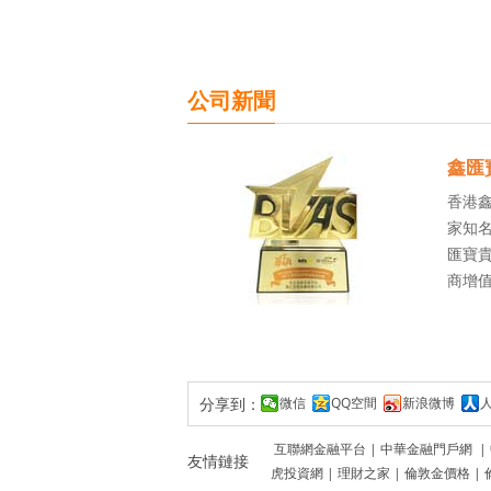
公司新聞
鑫匯
香港
家知名
匯寶貴
商增
分享到：
微信
QQ空間
新浪微博
互聯網金融平台
|
中華金融門戶網
|
友情鏈接
虎投資網
|
理財之家
|
倫敦金價格
|