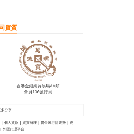
司資質
香港金銀業貿易場AA類
會員106號行員
更多分享
盟
|
個人貸款
|
資質辦理
|
貴金屬行情走勢
|
虎
|
外匯代理平台