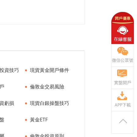
微信公眾號
投資技巧
現貨黃金開戶條件
實盤開戶
戶
倫敦金交易風險
資虧損
現貨白銀操盤技巧
APP下載
盤
黃金ETF
屬
倫敦金投資原則