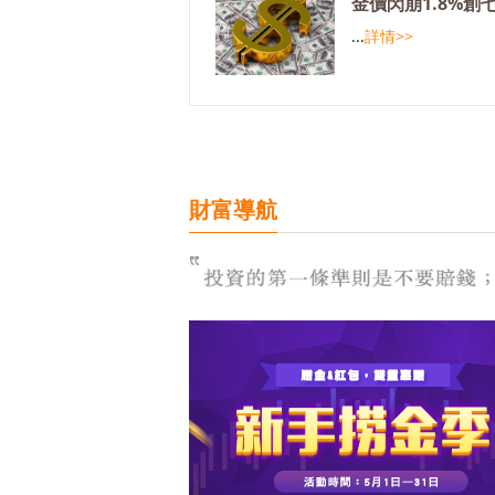
金價閃崩1.8%創
...
詳情>>
財富導航