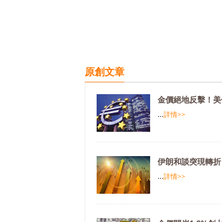
原創文章
金價絕地反擊！美
...
詳情>>
伊朗和談突現轉折
...
詳情>>