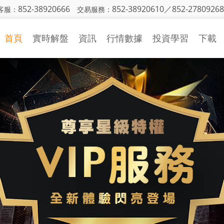
852-38920666
852-38920610／852-27809268
客服：
交易服務：
首頁
實時解盤
資訊
行情數據
投資學習
下載
金銀日評
行情中心
投資入門
策略研究
財經日曆
基本面知識
國際財經
CFTC持倉
技術面知識
機構觀點
投資技巧
市場動態
視頻學習
投資詞彙
異