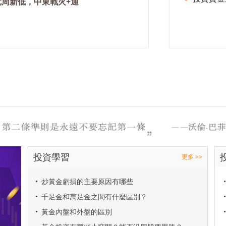
七周新低，中東戰火+通
投資學習
更多 >>
•
炒黃金虧損的主要原因有哪些
•
•
千足金和萬足金之間有什麼區別？
•
•
黃金內盤和外盤的區別
•