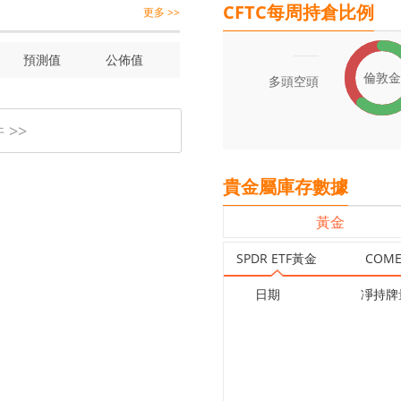
CFTC每周持倉比例
更多 >>
預測值
公佈值
倫敦金
多頭
空頭
>>
貴金屬庫存數據
黃金
SPDR ETF黃金
COM
日期
凈持牌