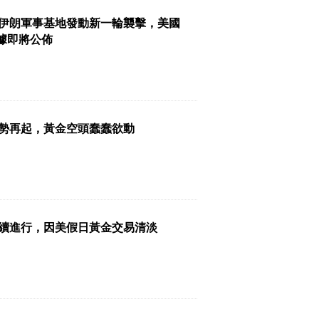
伊朗軍事基地發動新一輪襲擊，美國
數據即將公佈
勢再起，黃金空頭蠢蠢欲動
續進行，因美假日黃金交易清淡