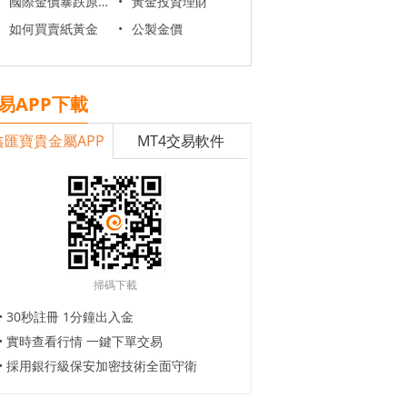
國際金價暴跌原因
•
黃金投資理財
如何買賣紙黃金
•
公製金價
易APP下載
鑫匯寶貴金屬APP
MT4交易軟件
掃碼下載
• 30秒註冊 1分鐘出入金
• 實時查看行情 一鍵下單交易
• 採用銀行級保安加密技術全面守衛