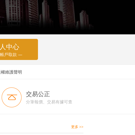
人中心
 帳戶取款 —
版權維護聲明
交易公正
分筆報價、交易有據可查
更多 >>