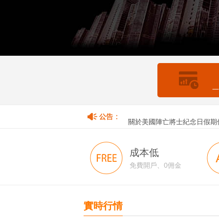
—
關於香港佛誕假期暫停取款服
關於美國陣亡將士紀念日假期
成本低
免費開戶、0佣金
實時行情