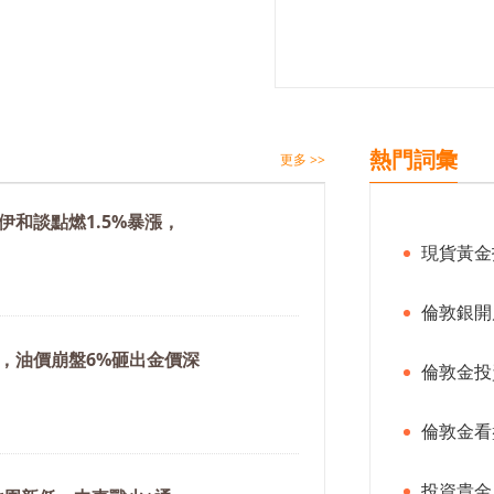
熱門詞彙
更多 >>
伊和談點燃1.5%暴漲，
現貨黃金
倫敦銀開
，油價崩盤6%砸出金價深
倫敦金投
倫敦金看
投資貴金