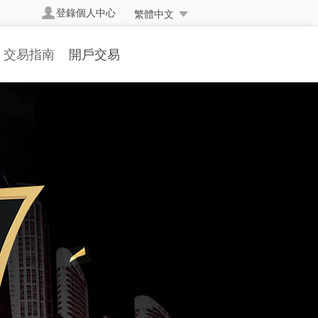
登錄個人中心
繁體中文
交易指南
開戶交易
交易規則
開立真實帳戶
交易方式
帳戶簡介
交易編碼
開戶流程
掛單交易
存取款流程
交易詞彙
表格下載
常見問題
人民幣兌換率
資金安全
反洗黑錢聲明
常交易處理