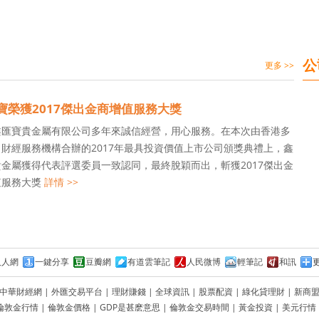
公
更多 >>
寶榮獲2017傑出金商增值服務大獎
鑫匯寶貴金屬有限公司多年來誠信經營，用心服務。在本次由香港多
財經服務機構合辦的2017年最具投資價值上市公司頒獎典禮上，鑫
金屬獲得代表評選委員一致認同，最終脫穎而出，斬獲2017傑出金
值服務大獎
詳情 >>
人人網
一鍵分享
豆瓣網
有道雲筆記
人民微博
輕筆記
和訊
中華財經網
|
外匯交易平台
|
理財賺錢
|
全球資訊
|
股票配資
|
綠化貸理財
|
新商
倫敦金行情
|
倫敦金價格
|
GDP是甚麽意思
|
倫敦金交易時間
|
黃金投資
|
美元行情