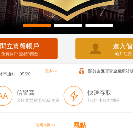
開立實盤帳戶
進入個
 免費開戶 交易0佣金 —
— 帳戶注資
務通知
05/20
休市通知
05/20
關於鑫匯寶貴金屬網站
更多 >>
信譽高
快速存取
金銀業貿易場AA級會員
取款1小時內到賬
觀點
查看大圖 >>