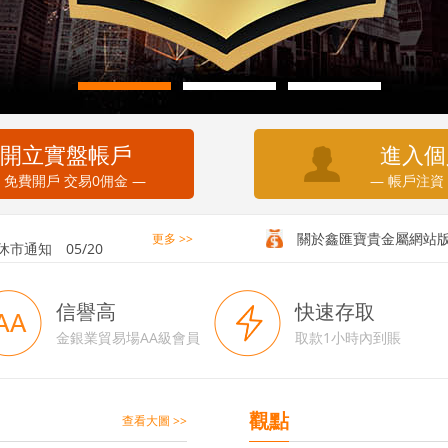
開立實盤帳戶
進入個
 免費開戶 交易0佣金 —
— 帳戶注資
務通知
05/20
休市通知
05/20
關於鑫匯寶貴金屬網站
更多 >>
信譽高
快速存取
金銀業貿易場AA級會員
取款1小時內到賬
觀點
查看大圖 >>