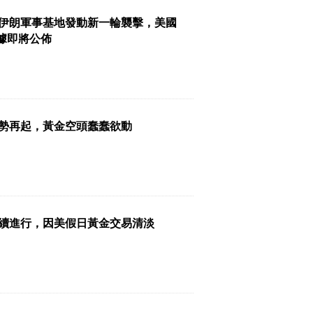
伊朗軍事基地發動新一輪襲擊，美國
數據即將公佈
勢再起，黃金空頭蠢蠢欲動
續進行，因美假日黃金交易清淡