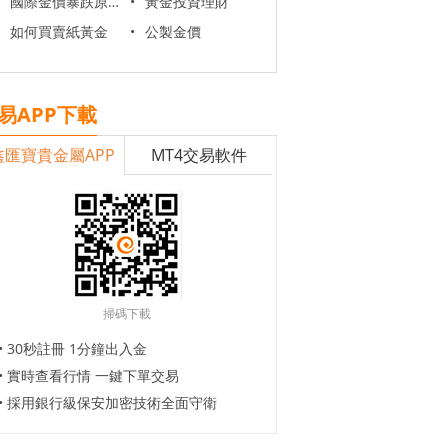
國際金價暴跌原因
•
黃金投資理財
如何買賣紙黃金
•
公製金價
易APP下載
鑫匯寶貴金屬APP
MT4交易軟件
掃碼下載
• 30秒註冊 1分鐘出入金
• 實時查看行情 一鍵下單交易
• 採用銀行級保安加密技術全面守衛