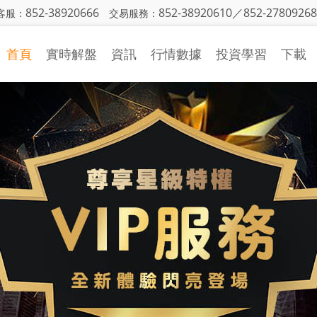
852-38920666
852-38920610／852-27809268
客服：
交易服務：
首頁
實時解盤
資訊
行情數據
投資學習
下載
金銀日評
行情中心
投資入門
策略研究
財經日曆
基本面知識
國際財經
CFTC持倉
技術面知識
機構觀點
投資技巧
市場動態
視頻學習
投資詞彙
異