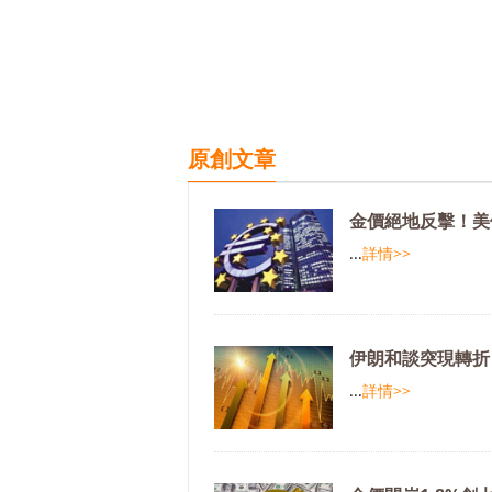
原創文章
金價絕地反擊！美
...
詳情>>
伊朗和談突現轉折
...
詳情>>