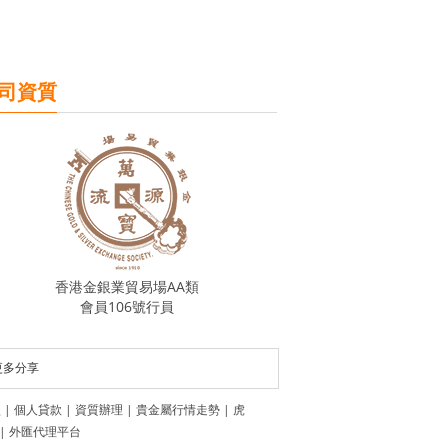
司資質
香港金銀業貿易場AA類
會員106號行員
更多分享
盟
|
個人貸款
|
資質辦理
|
貴金屬行情走勢
|
虎
|
外匯代理平台