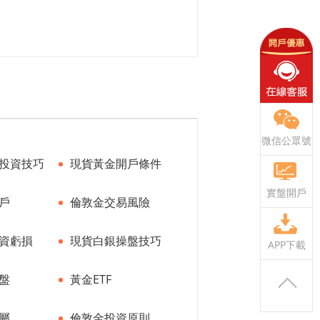
微信公眾號
投資技巧
現貨黃金開戶條件
實盤開戶
戶
倫敦金交易風險
資虧損
現貨白銀操盤技巧
APP下載
盤
黃金ETF
屬
倫敦金投資原則