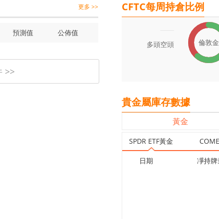
CFTC每周持倉比例
更多 >>
預測值
公佈值
倫敦金
多頭
空頭
>>
貴金屬庫存數據
黃金
SPDR ETF黃金
COM
日期
凈持牌