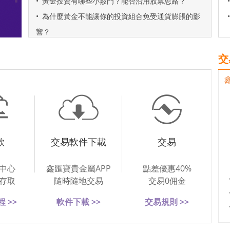
•
黃金投資有哪些小竅門？能否沿用股票思路？
•
•
為什麼黃金不能讓你的投資組合免受通貨膨脹的影
•
響？
交
款
交易軟件下載
交易
中心
鑫匯寶貴金屬APP
點差優惠40%
存取
隨時隨地交易
交易0佣金
 >>
軟件下載 >>
交易規則 >>