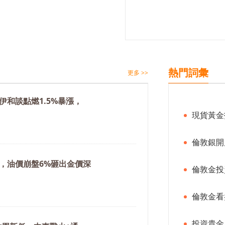
熱門詞彙
更多 >>
伊和談點燃1.5%暴漲，
現貨黃金
倫敦銀開
，油價崩盤6%砸出金價深
倫敦金投
倫敦金看
投資貴金