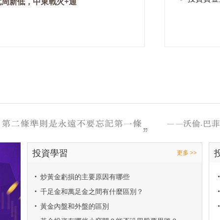
七周新低，中東戰火+通
投資學習
更多 >>
•
炒黃金虧損的主要原因有哪些
•
•
千足金和萬足金之間有什麼區別？
•
•
黃金內盤和外盤的區別
•