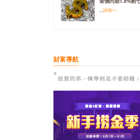
金價閃崩1.8%創
...
詳情>>
財富導航