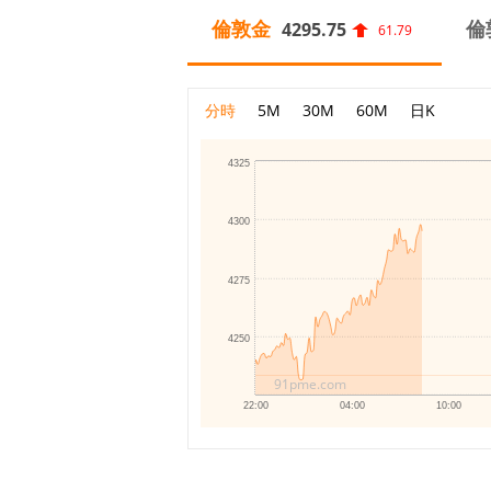
倫敦金
倫
4295.75
61.79
分時
5M
30M
60M
日K
4325
4300
4275
4250
91pme.com
22:00
04:00
10:00