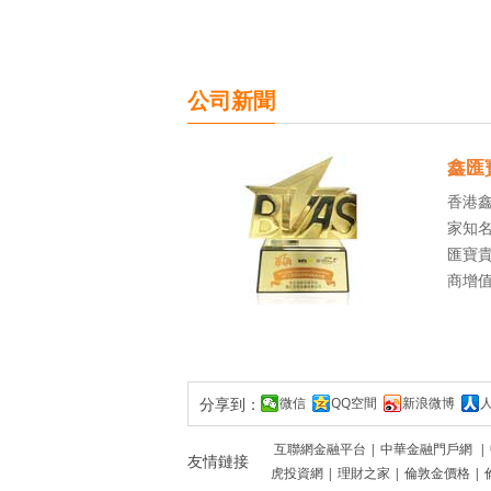
公司新聞
鑫匯
香港
家知名
匯寶貴
商增
分享到：
微信
QQ空間
新浪微博
互聯網金融平台
|
中華金融門戶網
|
友情鏈接
虎投資網
|
理財之家
|
倫敦金價格
|