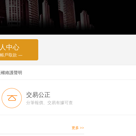
人中心
 帳戶取款 —
版權維護聲明
交易公正
分筆報價、交易有據可查
更多 >>