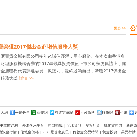
公
更多 >>
寶榮獲2017傑出金商增值服務大獎
鑫匯寶貴金屬有限公司多年來誠信經營，用心服務。在本次由香港多
財經服務機構合辦的2017年最具投資價值上市公司頒獎典禮上，鑫
金屬獲得代表評選委員一致認同，最終脫穎而出，斬獲2017傑出金
值服務大獎
詳情 >>
人人網
一鍵分享
豆瓣網
有道雲筆記
人民微博
輕筆記
和訊
中華財經網
|
外匯交易平台
|
理財賺錢
|
全球資訊
|
股票配資
|
綠化貸理財
|
新商
倫敦金行情
|
倫敦金價格
|
GDP是甚麽意思
|
倫敦金交易時間
|
黃金投資
|
美元行情