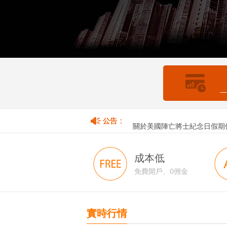
—
關於香港佛誕假期暫停取款服
關於美國陣亡將士紀念日假期
成本低
免費開戶、0佣金
實時行情