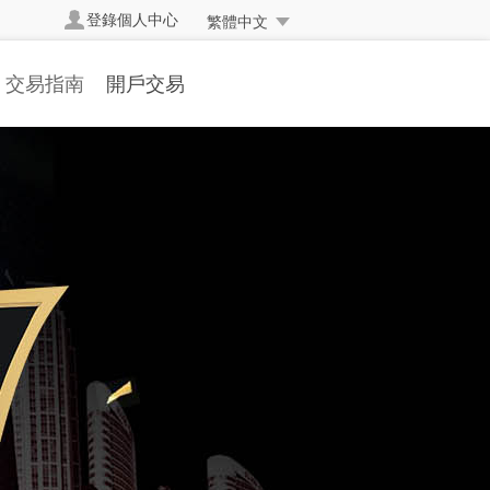
登錄個人中心
繁體中文
交易指南
開戶交易
交易規則
開立真實帳戶
交易方式
帳戶簡介
交易編碼
開戶流程
掛單交易
存取款流程
交易詞彙
表格下載
常見問題
人民幣兌換率
資金安全
反洗黑錢聲明
常交易處理