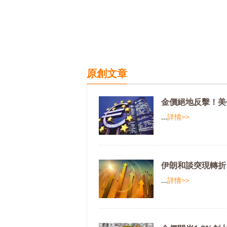
原創文章
金價絕地反擊！美
...
詳情>>
伊朗和談突現轉折
...
詳情>>