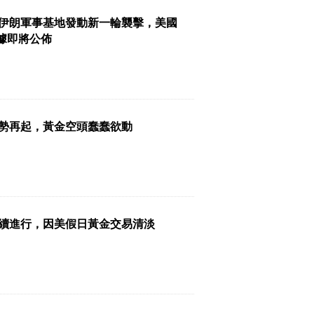
伊朗軍事基地發動新一輪襲擊，美國
數據即將公佈
勢再起，黃金空頭蠢蠢欲動
續進行，因美假日黃金交易清淡