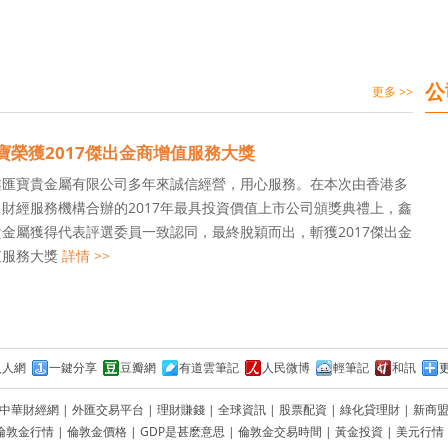
公
更多 >>
寶榮獲2017傑出金商增值服務大獎
鑫匯寶貴金屬有限公司多年來誠信經營，用心服務。在本次由香港多
財經服務機構合辦的2017年最具投資價值上市公司頒獎典禮上，鑫
金屬獲得代表評選委員一致認同，最終脫穎而出，斬獲2017傑出金
值服務大獎
詳情 >>
人人網
一鍵分享
豆瓣網
有道雲筆記
人民微博
輕筆記
和訊
中華財經網
|
外匯交易平台
|
理財賺錢
|
全球資訊
|
股票配資
|
綠化貸理財
|
新商
倫敦金行情
|
倫敦金價格
|
GDP是甚麽意思
|
倫敦金交易時間
|
黃金投資
|
美元行情