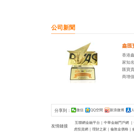
公司新聞
鑫匯
香港
家知名
匯寶貴
商增
分享到：
微信
QQ空間
新浪微博
互聯網金融平台
|
中華金融門戶網
|
友情鏈接
虎投資網
|
理財之家
|
倫敦金價格
|