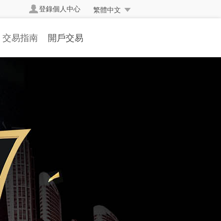
登錄個人中心
繁體中文
交易指南
開戶交易
交易規則
開立真實帳戶
交易方式
帳戶簡介
交易編碼
開戶流程
掛單交易
存取款流程
交易詞彙
表格下載
常見問題
人民幣兌換率
資金安全
反洗黑錢聲明
常交易處理