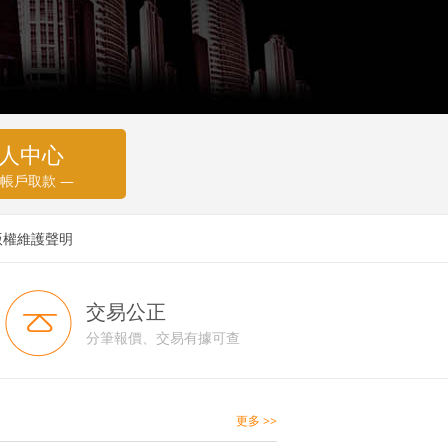
人中心
 帳戶取款 —
版權維護聲明
交易公正
分筆報價、交易有據可查
更多 >>