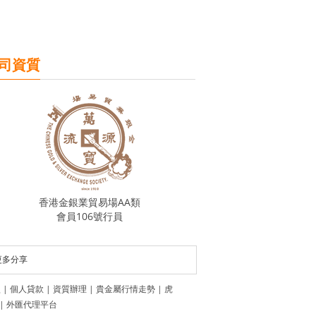
司資質
香港金銀業貿易場AA類
會員106號行員
更多分享
盟
|
個人貸款
|
資質辦理
|
貴金屬行情走勢
|
虎
|
外匯代理平台