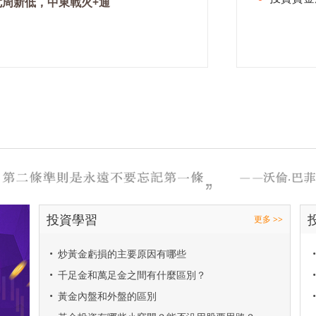
七周新低，中東戰火+通
投資學習
更多 >>
•
炒黃金虧損的主要原因有哪些
•
•
千足金和萬足金之間有什麼區別？
•
•
黃金內盤和外盤的區別
•