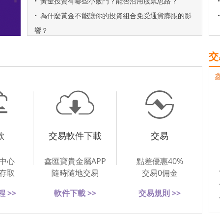
•
黃金投資有哪些小竅門？能否沿用股票思路？
•
•
為什麼黃金不能讓你的投資組合免受通貨膨脹的影
•
響？
交
款
交易軟件下載
交易
中心
鑫匯寶貴金屬APP
點差優惠40%
存取
隨時隨地交易
交易0佣金
 >>
軟件下載 >>
交易規則 >>