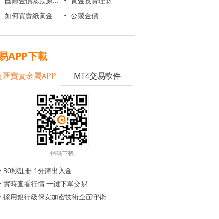
國際金價暴跌原因
•
黃金投資理財
如何買賣紙黃金
•
公製金價
易APP下載
鑫匯寶貴金屬APP
MT4交易軟件
掃碼下載
• 30秒註冊 1分鐘出入金
• 實時查看行情 一鍵下單交易
• 採用銀行級保安加密技術全面守衛