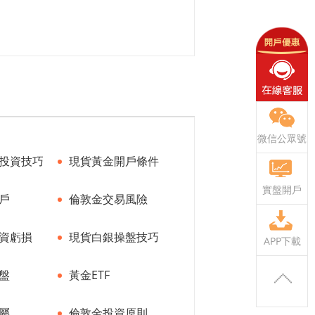
微信公眾號
投資技巧
現貨黃金開戶條件
實盤開戶
戶
倫敦金交易風險
資虧損
現貨白銀操盤技巧
APP下載
盤
黃金ETF
屬
倫敦金投資原則