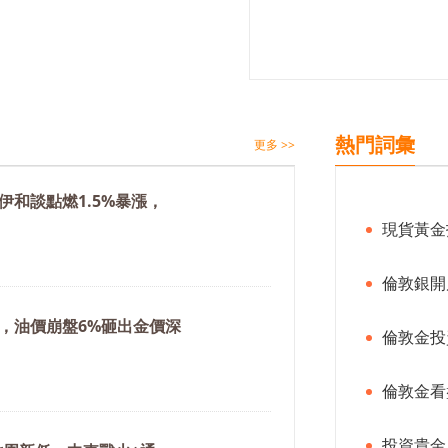
熱門詞彙
更多 >>
伊和談點燃1.5%暴漲，
現貨黃金
倫敦銀開
，油價崩盤6%砸出金價深
倫敦金投
倫敦金看
投資貴金