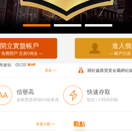
開立實盤帳戶
進入個
 免費開戶 交易0佣金 —
— 帳戶注資
務通知
05/20
休市通知
05/20
關於鑫匯寶貴金屬網站
更多 >>
信譽高
快速存取
金銀業貿易場AA級會員
取款1小時內到賬
觀點
查看大圖 >>