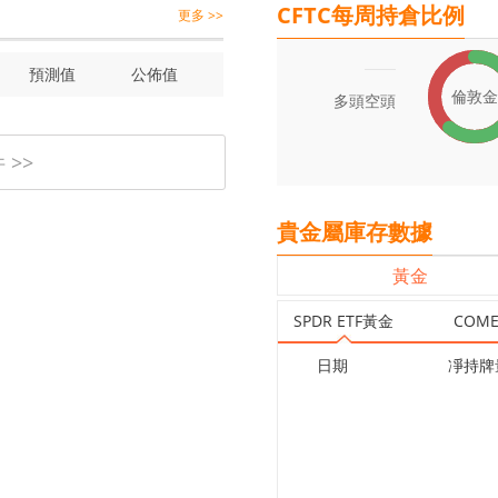
CFTC每周持倉比例
更多 >>
預測值
公佈值
倫敦金
多頭
空頭
>>
貴金屬庫存數據
黃金
SPDR ETF黃金
COM
日期
凈持牌