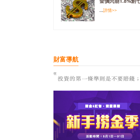
金價閃崩1.8%創
...
詳情>>
財富導航