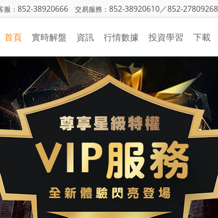
852-38920666
852-38920610／852-27809268
客服：
交易服務：
首頁
實時解盤
資訊
行情數據
投資學習
下載
金銀日評
行情中心
投資入門
策略研究
財經日曆
基本面知識
國際財經
CFTC持倉
技術面知識
機構觀點
投資技巧
市場動態
視頻學習
投資詞彙
異