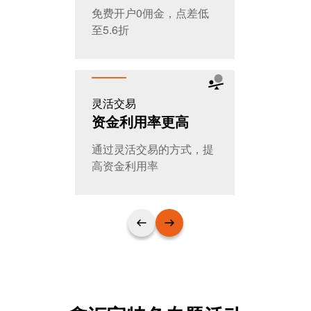
免费开户0佣金，点差低
全天交易，
至5.6折
T+0随时进
灵活交易
公平公开
资金利用率更高
大家的选
通过灵活交易的方式，提
日交易量超
高资金利用率