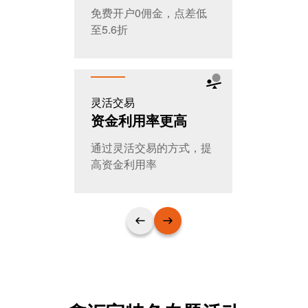
免费开户0佣金，点差低
全天交易，
至5.6折
T+0随时进
灵活交易
公平公开
资金利用率更高
大家的选
通过灵活交易的方式，提
日交易量超
高资金利用率