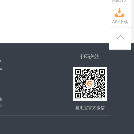
APP下载
扫码关注
易
户
率
明
鑫汇宝官方微信