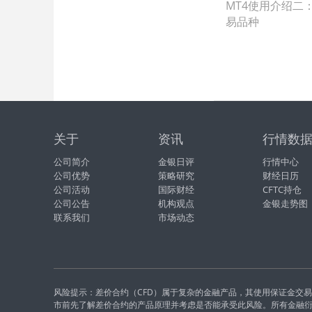
MT4使用介绍二
易品种
关于
资讯
行情数
公司简介
金银日评
行情中心
公司优势
策略研究
财经日历
公司活动
国际财经
CFTC持仓
公司公告
机构观点
金银走势图
联系我们
市场动态
风险提示：差价合约（CFD）属于复杂的金融产品，其使用保证金交
市前先了解差价合约的产品原理并考虑是否能承受此风险。所有金融