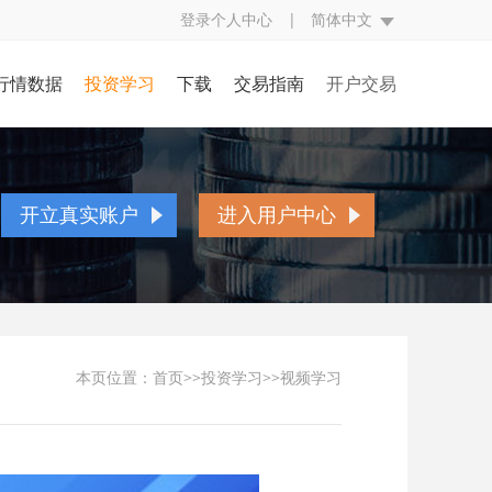
登录个人中心
|
简体中文
行情数据
投资学习
下载
交易指南
开户交易
评
行情中心
投资入门
交易规则
开立真实账户
究
财经日历
基本面知识
交易方式
账户简介
开立真实账户
进入用户中心
经
CFTC持仓
技术面知识
交易编码
开户流程
点
银走势图
投资技巧
挂单交易
存取款流程
态
视频学习
交易词汇
表格下载
本页位置：
首页
>>
投资学习
>>视频学习
贵金属百科
常见问题
人民币兑换率
异常交易处理
反洗黑钱声明