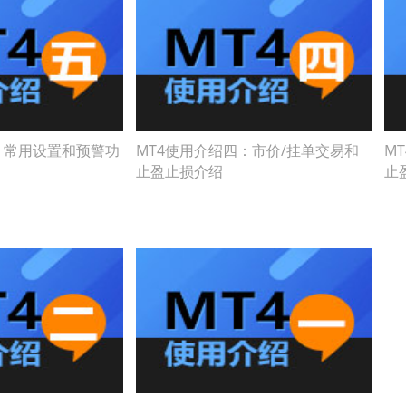
：常用设置和预警功
MT4使用介绍四：市价/挂单交易和
M
止盈止损介绍
止