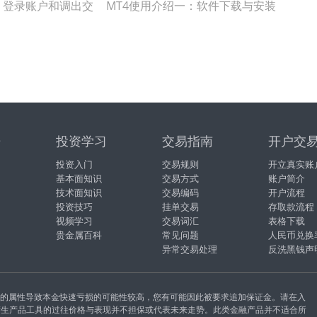
：登录账户和调出交
MT4使用介绍一：软件下载与安装
据
投资学习
交易指南
开户交
投资入门
交易规则
开立真实账
基本面知识
交易方式
账户简介
技术面知识
交易编码
开户流程
投资技巧
挂单交易
存取款流程
视频学习
交易词汇
表格下载
贵金属百科
常见问题
人民币兑换
异常交易处理
反洗黑钱声
易的属性导致本金快速亏损的可能性较高，您有可能因此被要求追加保证金。请在入
衍生产品工具的过往价格与表现并不担保或代表未来走势。此类金融产品并不适合所