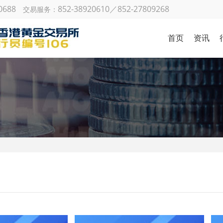
0688
852-38920610／852-27809268
交易服务：
首页
资讯
金银日
策略研
国际财
机构观
金
市场动