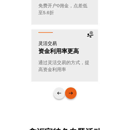
免费开户0佣金，点差低
全天交易，
至5.6折
T+0随时进
灵活交易
公平公开
资金利用率更高
大家的选
通过灵活交易的方式，提
日交易量超
高资金利用率