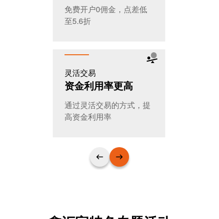
免费开户0佣金，点差低
全天交易，
至5.6折
T+0随时进
灵活交易
公平公开
资金利用率更高
大家的选
通过灵活交易的方式，提
日交易量超
高资金利用率