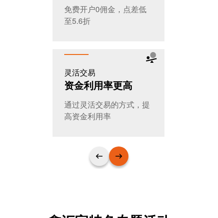
免费开户0佣金，点差低
全天交易，
至5.6折
T+0随时进
灵活交易
公平公开
资金利用率更高
大家的选
通过灵活交易的方式，提
日交易量超
高资金利用率