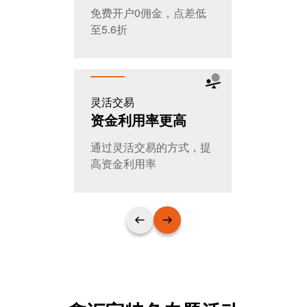
免费开户0佣金，点差低
全天交易，
至5.6折
T+0随时进
灵活交易
公平公开
资金利用率更高
大家的选
通过灵活交易的方式，提
日交易量超
高资金利用率