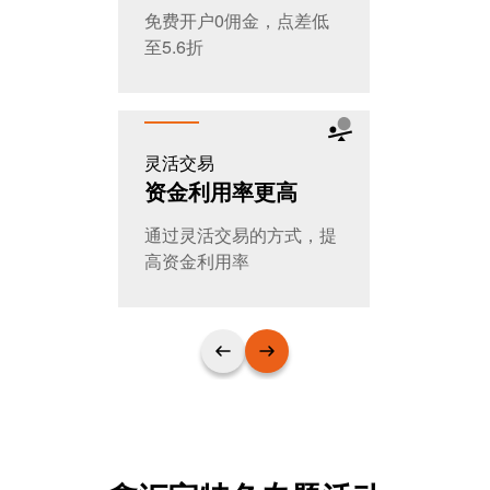
免费开户0佣金，点差低
全天交易，
至5.6折
T+0随时进
灵活交易
公平公开
资金利用率更高
大家的选
通过灵活交易的方式，提
日交易量超
高资金利用率