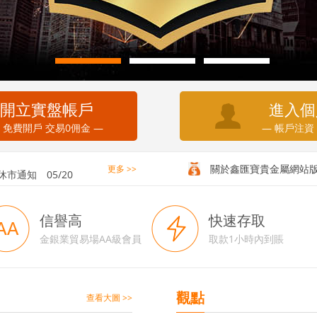
開立實盤帳戶
進入個
 免費開戶 交易0佣金 —
— 帳戶注資
務通知
05/20
休市通知
05/20
關於鑫匯寶貴金屬網站
更多 >>
信譽高
快速存取
金銀業貿易場AA級會員
取款1小時內到賬
觀點
查看大圖 >>