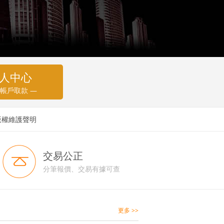
人中心
 帳戶取款 —
版權維護聲明
交易公正
分筆報價、交易有據可查
更多 >>