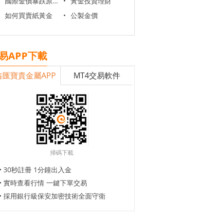
國際金價暴跌原因
•
黃金投資理財
如何買賣紙黃金
•
公製金價
易APP下載
鑫匯寶貴金屬APP
MT4交易軟件
掃碼下載
• 30秒註冊 1分鐘出入金
• 實時查看行情 一鍵下單交易
• 採用銀行級保安加密技術全面守衛