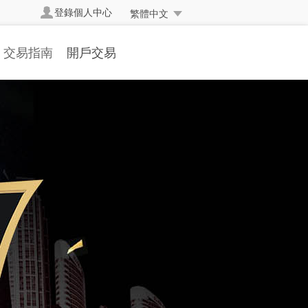
登錄個人中心
繁體中文
交易指南
開戶交易
交易規則
開立真實帳戶
交易方式
帳戶簡介
交易編碼
開戶流程
掛單交易
存取款流程
交易詞彙
表格下載
常見問題
人民幣兌換率
資金安全
反洗黑錢聲明
常交易處理