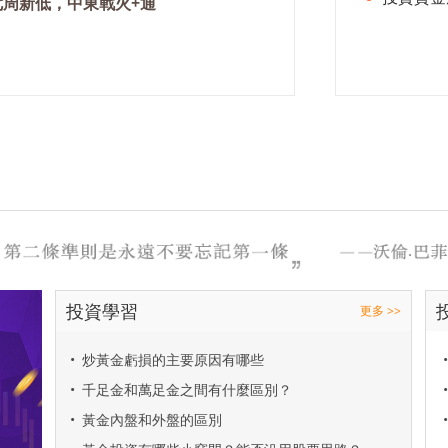
七周新低，中東戰火+通
投資學習
更多 >>
•
炒黃金虧損的主要原因有哪些
•
•
千足金和萬足金之間有什麼區別？
•
•
黃金內盤和外盤的區別
•