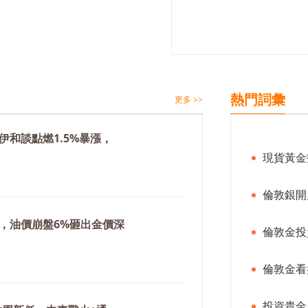
熱門詞彙
更多 >>
伊和談點燃1.5%暴漲，
現貨黃金
倫敦銀開
，油價崩盤6%砸出金價深
倫敦金投
倫敦金看
投資貴金