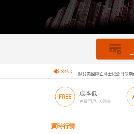
—
關於香港佛誕假期暫停取款服
關於美國陣亡將士紀念日假期
成本低
免費開戶、0佣金
實時行情