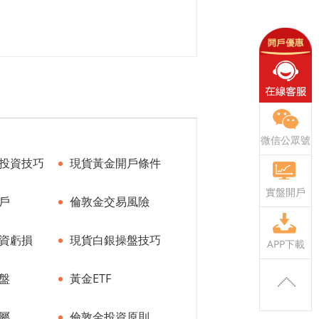
微信公眾號
投資技巧
現貨黃金開戶條件
實盤開戶
戶
倫敦金交易風險
資虧損
現貨白銀操盤技巧
APP下載
盤
黃金ETF
屬
倫敦金投資原則