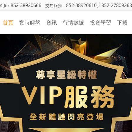
852-38920666
852-38920610／852-27809268
客服：
交易服務：
首頁
實時解盤
資訊
行情數據
投資學習
下載
金銀日評
行情中心
投資入門
策略研究
財經日曆
基本面知識
國際財經
CFTC持倉
技術面知識
機構觀點
投資技巧
市場動態
視頻學習
投資詞彙
異