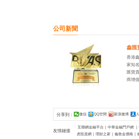
公司新聞
鑫匯
香港
家知名
匯寶貴
商增
分享到：
微信
QQ空間
新浪微博
互聯網金融平台
|
中華金融門戶網
|
友情鏈接
虎投資網
|
理財之家
|
倫敦金價格
|