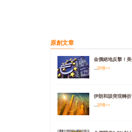
原創文章
金價絕地反擊！美
...
詳情>>
伊朗和談突現轉折
...
詳情>>