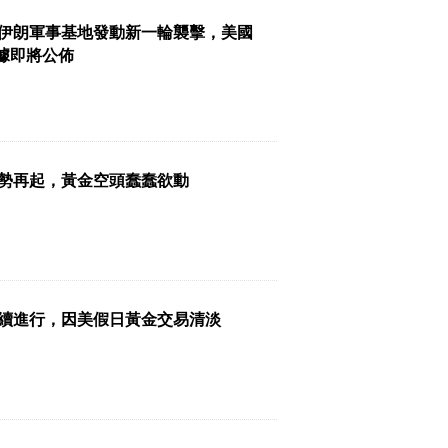
伊朗軍事基地發動新一輪襲擊，美國
數據即將公佈
勢再起，黃金空頭蠢蠢欲動
續進行，因美假日黃金交易清淡