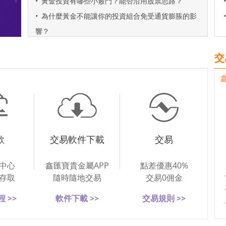
•
黃金投資有哪些小竅門？能否沿用股票思路？
•
•
為什麼黃金不能讓你的投資組合免受通貨膨脹的影
•
響？
交
款
交易軟件下載
交易
中心
鑫匯寶貴金屬APP
點差優惠40%
存取
隨時隨地交易
交易0佣金
 >>
軟件下載 >>
交易規則 >>