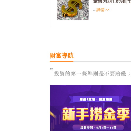
金價閃崩1.8%創
...
詳情>>
財富導航