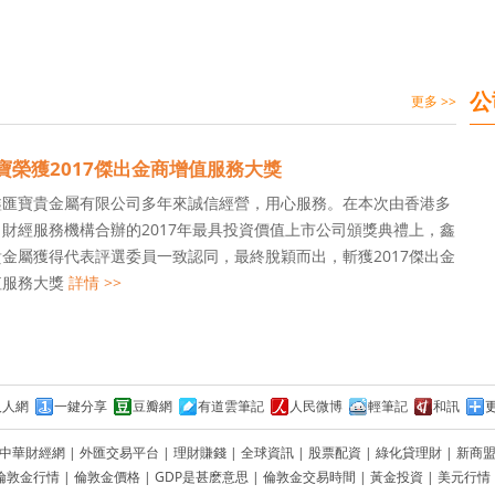
公
更多 >>
寶榮獲2017傑出金商增值服務大獎
鑫匯寶貴金屬有限公司多年來誠信經營，用心服務。在本次由香港多
財經服務機構合辦的2017年最具投資價值上市公司頒獎典禮上，鑫
金屬獲得代表評選委員一致認同，最終脫穎而出，斬獲2017傑出金
值服務大獎
詳情 >>
人人網
一鍵分享
豆瓣網
有道雲筆記
人民微博
輕筆記
和訊
中華財經網
|
外匯交易平台
|
理財賺錢
|
全球資訊
|
股票配資
|
綠化貸理財
|
新商
倫敦金行情
|
倫敦金價格
|
GDP是甚麽意思
|
倫敦金交易時間
|
黃金投資
|
美元行情