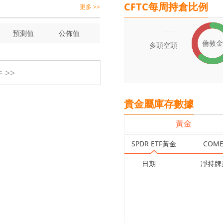
CFTC每周持倉比例
更多 >>
預測值
公佈值
倫敦金
多頭
空頭
>>
貴金屬庫存數據
黃金
SPDR ETF黃金
COM
日期
凈持牌