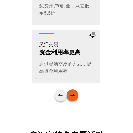
免费开户0佣金，点差低
全天交易，
至5.6折
T+0随时进
灵活交易
公平公开
资金利用率更高
大家的选
通过灵活交易的方式，提
日交易量超
高资金利用率