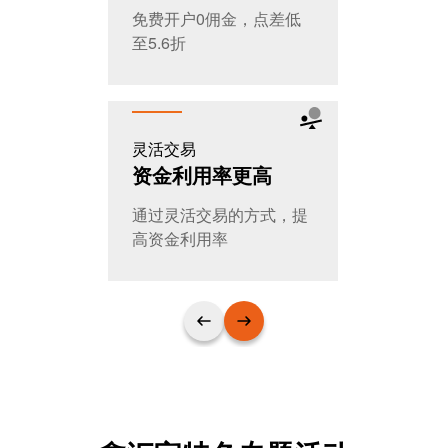
免费开户0佣金，点差低
全天交易，
至5.6折
T+0随时进
灵活交易
公平公开
资金利用率更高
大家的选
通过灵活交易的方式，提
日交易量超
高资金利用率