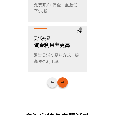
免费开户0佣金，点差低
全天交易，
至5.6折
T+0随时进
灵活交易
公平公开
资金利用率更高
大家的选
通过灵活交易的方式，提
日交易量超
高资金利用率