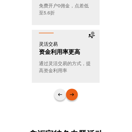
免费开户0佣金，点差低
全天交易，
至5.6折
T+0随时进
灵活交易
公平公开
资金利用率更高
大家的选
通过灵活交易的方式，提
日交易量超
高资金利用率