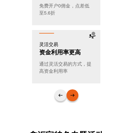
免费开户0佣金，点差低
全天交易，
至5.6折
T+0随时进
灵活交易
公平公开
资金利用率更高
大家的选
通过灵活交易的方式，提
日交易量超
高资金利用率