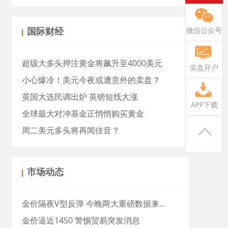
微信公众号
国际财经
超级大多头押注黄金将飙升至4000美元
实盘开户
小心爆冷！美元今夜或遭意外的卖盘？
英国大选民调出炉 英镑短线大涨
APP下载
全球最大对冲基金正悄悄购买黄金
周二美元多头将再闻佳音？
市场动态
金价隔夜V型反弹 今晚两大重磅数据来袭
金价逼近1450 警惕贸易突发消息