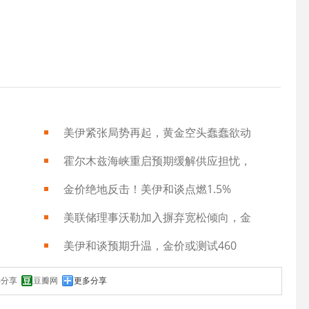
美伊紧张局势再起，黄金空头蠢蠢欲动
霍尔木兹海峡重启预期缓解供应担忧，
金价绝地反击！美伊和谈点燃1.5%
美联储理事沃勒加入摒弃宽松倾向，金
美伊和谈预期升温，金价或测试460
键分享
豆瓣网
更多分享