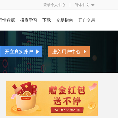
登录个人中心
|
简体中文
行情数据
投资学习
下载
交易指南
开户交易
评
行情中心
投资入门
交易规则
开立真实账户
究
财经日历
基本面知识
交易方式
账户简介
开立真实账户
进入用户中心
经
CFTC持仓
技术面知识
交易编码
开户流程
点
银走势图
投资技巧
挂单交易
存取款流程
态
视频学习
交易词汇
表格下载
贵金属百科
常见问题
人民币兑换率
异常交易处理
反洗黑钱声明