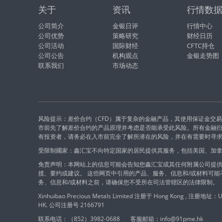
关于
资讯
行情数
公司简介
金银日评
行情中心
公司优势
策略研究
财经日历
公司活动
国际财经
CFTC持仓
公司公告
机构观点
金银走势图
联系我们
市场动态
风险提示：差价合约（CFD）属于复杂的金融产品，其使用保证金交
市前先了解差价合约的产品原理并考虑是否能承受此风险。所有金融
有投资者，请务必在入市前完全了解所潜在的风险，并在有需要时寻
受限制國家：鑫汇宝不向特定国家的居民提供其服务，包括美国、加
免责声明：本网站上的信息可能会告知您鑫汇宝或其任何附属公司提供
揽、要约或建议。 这些网页中引用的产品、服务、信息和/或材料可
务、信息和/或材料之前，请确保您不受所在司法管辖区的法律限制。
Xinhuibao Precious Metals Limited 注册于 Hong Kong , 注册地址：Unit
HK. 公司注册号 2166791
联系电话：（852）3982-0688
客服邮箱：info@91pme.hk