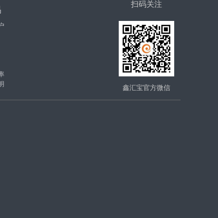
扫码关注
易
户
率
明
鑫汇宝官方微信