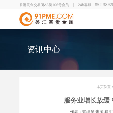
852-3892
香港黄金交易所AA类106号会员 | 24h客服：
资讯中心
本页位置
服务业增长放缓
作者：
管理员
来源:
鑫汇