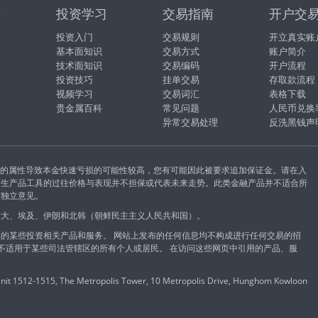
据
投资学习
交易指南
开户交
投资入门
交易规则
开立真实账
基本面知识
交易方式
账户简介
技术面知识
交易编码
开户流程
投资技巧
挂单交易
存取款流程
视频学习
交易词汇
表格下载
贵金属百科
常见问题
人民币兑换
异常交易处理
反洗黑钱声
易的属性导致本金快速亏损的可能性较高，您有可能因此被要求追加保证金。请在入
衍生产品工具的过往价格与表现并不担保或代表未来走势。此类金融产品并不适合所
求独立意见。
拿大、埃及、伊朗和北韩（朝鲜民主主义人民共和国）。
的某些投资相关产品和服务。 网站上发布的任何信息均不构成进行任何交易的招
能不适用于某些司法管辖区的所有个人或居民。 在访问这些网页中引用的产品、服
 1512-1515, The Metropolis Tower, 10 Metropolis Drive, Hunghom Kowloon