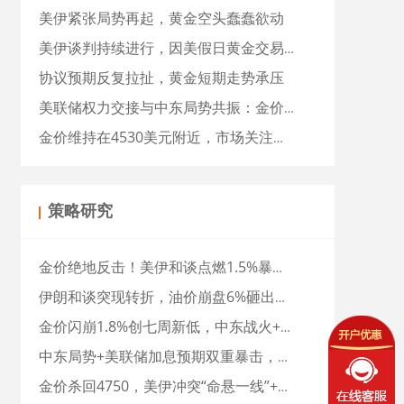
美伊紧张局势再起，黄金空头蠢蠢欲动
美伊谈判持续进行，因美假日黄金交易清淡
协议预期反复拉扯，黄金短期走势承压
美联储权力交接与中东局势共振：金价持仓创新高，市场聚焦沃什履新
金价维持在4530美元附近，市场关注中东局势发展
策略研究
金价绝地反击！美伊和谈点燃1.5%暴涨，美联储加息预期骤变，黄金下一站直奔4700？
伊朗和谈突现转折，油价崩盘6%砸出金价深V反转，牛市重启了？
金价闪崩1.8%创七周新低，中东战火+通胀炸弹双重夹击，牛市戛然而止？
中东局势+美联储加息预期双重暴击，金价下一站4600？
金价杀回4750，美伊冲突“命悬一线”+CPI来袭，金年底直奔5000？