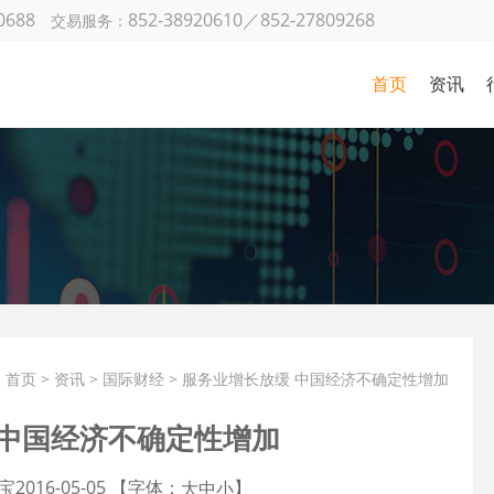
0688
852-38920610／852-27809268
交易服务：
首页
资讯
金银日
策略研
国际财
机构观
金
市场动
：
首页
>
资讯
>
国际财经
> 服务业增长放缓 中国经济不确定性增加
 中国经济不确定性增加
宝
2016-05-05 【字体：
】
大
中
小