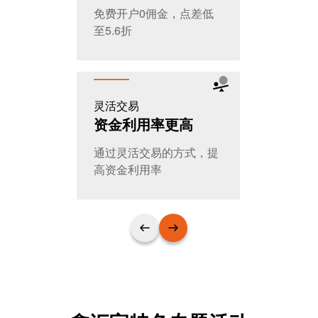
免费开户0佣金，点差低
全天交易，
至5.6折
T+0随时进
灵活交易
公平公开
资金利用率更高
大家的选
通过灵活交易的方式，提
日交易量超
高资金利用率