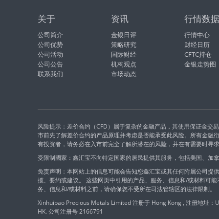
关于
资讯
行情数
公司简介
金银日评
行情中心
公司优势
策略研究
财经日历
公司活动
国际财经
CFTC持仓
公司公告
机构观点
金银走势图
联系我们
市场动态
风险提示：差价合约（CFD）属于复杂的金融产品，其使用保证金交
市前先了解差价合约的产品原理并考虑是否能承受此风险。所有金融
有投资者，请务必在入市前完全了解所潜在的风险，并在有需要时寻
受限制國家：鑫汇宝不向特定国家的居民提供其服务，包括美国、加
免责声明：本网站上的信息可能会告知您鑫汇宝或其任何附属公司提供
揽、要约或建议。 这些网页中引用的产品、服务、信息和/或材料可
务、信息和/或材料之前，请确保您不受所在司法管辖区的法律限制。
Xinhuibao Precious Metals Limited 注册于 Hong Kong , 注册地址：Unit
HK. 公司注册号 2166791