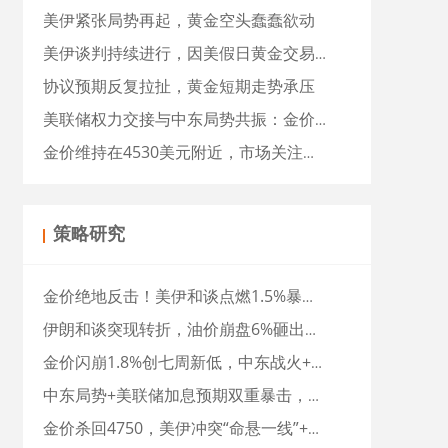
美伊紧张局势再起，黄金空头蠢蠢欲动
美伊谈判持续进行，因美假日黄金交易清淡
协议预期反复拉扯，黄金短期走势承压
美联储权力交接与中东局势共振：金价持仓创新高，市场聚焦沃什履新
金价维持在4530美元附近，市场关注中东局势发展
策略研究
金价绝地反击！美伊和谈点燃1.5%暴涨，美联储加息预期骤变，黄金下一站直奔4700？
伊朗和谈突现转折，油价崩盘6%砸出金价深V反转，牛市重启了？
金价闪崩1.8%创七周新低，中东战火+通胀炸弹双重夹击，牛市戛然而止？
中东局势+美联储加息预期双重暴击，金价下一站4600？
金价杀回4750，美伊冲突“命悬一线”+CPI来袭，金年底直奔5000？