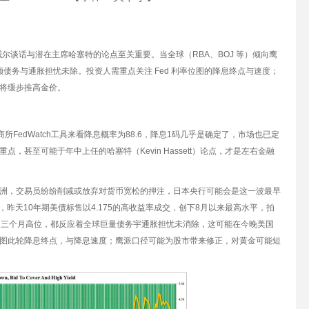
鲍威尔谈话与潜在主席哈塞特的论点至关重要。当全球（RBA、BOJ 等）倾向鹰
球巨额债务与通胀担忧未除。投资人需重点关注 Fed 利率位图的降息终点与速度；
将缓步推高金价。
所FedWatch工具来看降息概率为88.6，降息1码几乎是确定了，市场也已定
甚至可能于年中上任的哈塞特（Kevin Hassett）论点，才是左右金融
洲，交易员纷纷削减或放弃对货币宽松的押注，日本央行可能会是这一波最早
索，昨天10年期美债标售以4.175的高收益率成交，创下8月以来最高水平，拍
近三个月高位，都反应着全球巨量债务宇通胀担忧未消除，这可能在今晚美国
图此轮降息终点，与降息速度；鹰派口径可能为股市带来修正，对黄金可能短