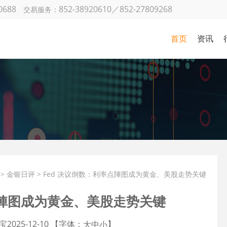
0688
852-38920610／852-27809268
交易服务：
首页
资讯
金银日
策略研
国际财
机构观
金
市场动
>
金银日评
> Fed 决议倒数：利率点陣图成为黄金、美股走势关键
点陣图成为黄金、美股走势关键
宝
2025-12-10 【字体：
】
大
中
小