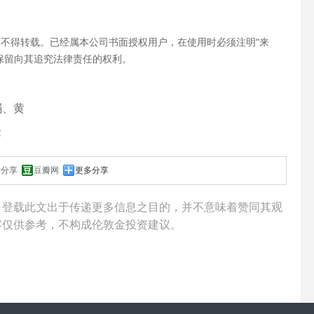
不得转载。已经属本公司书面授权用户，在使用时必须注明“来
保留向其追究法律责任的权利。
弱、黄
金
键分享
豆瓣网
更多分享
，登载此文出于传递更多信息之目的，并不意味着赞同其观
容仅供参考，不构成
伦敦金
投资建议。