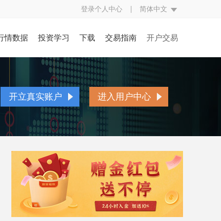
登录个人中心
|
简体中文
行情数据
投资学习
下载
交易指南
开户交易
评
行情中心
投资入门
交易规则
开立真实账户
究
财经日历
基本面知识
交易方式
账户简介
开立真实账户
进入用户中心
经
CFTC持仓
技术面知识
交易编码
开户流程
点
银走势图
投资技巧
挂单交易
存取款流程
态
视频学习
交易词汇
表格下载
贵金属百科
常见问题
人民币兑换率
异常交易处理
反洗黑钱声明