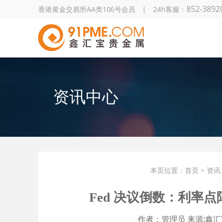
852-3892
香港黄金交易所AA类106号会员 | 24h客服：
资讯中心
本页位置：
首页
>
资讯
Fed 决议倒数：利率
作者：
管理员
来源:
鑫汇