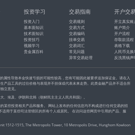
据
投资学习
交易指南
开户交
投资入门
交易规则
开立真实账
基本面知识
交易方式
账户简介
技术面知识
交易编码
开户流程
投资技巧
挂单交易
存取款流程
视频学习
交易词汇
表格下载
贵金属百科
常见问题
人民币兑换
异常交易处理
反洗黑钱声
易的属性导致本金快速亏损的可能性较高，您有可能因此被要求追加保证金。请在入
衍生产品工具的过往价格与表现并不担保或代表未来走势。此类金融产品并不适合所
求独立意见。
拿大、埃及、伊朗和北韩（朝鲜民主主义人民共和国）。
的某些投资相关产品和服务。 网站上发布的任何信息均不构成进行任何交易的招
能不适用于某些司法管辖区的所有个人或居民。 在访问这些网页中引用的产品、服
 1512-1515, The Metropolis Tower, 10 Metropolis Drive, Hunghom Kowloon