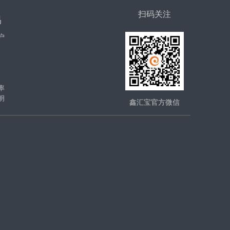
扫码关注
易
户
率
明
鑫汇宝官方微信